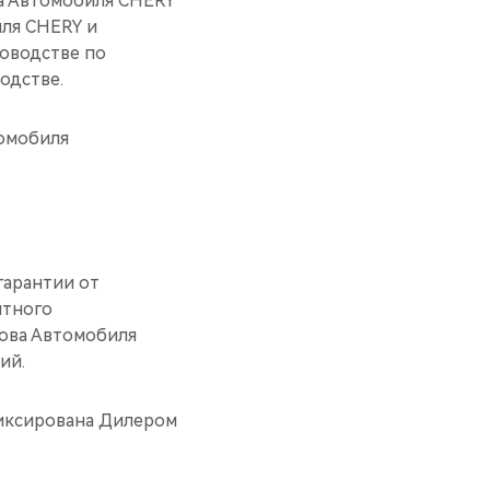
ва Автомобиля CHERY
иля CHERY и
ководстве по
одстве.
томобиля
гарантии от
нтного
зова Автомобиля
ий.
иксирована Дилером