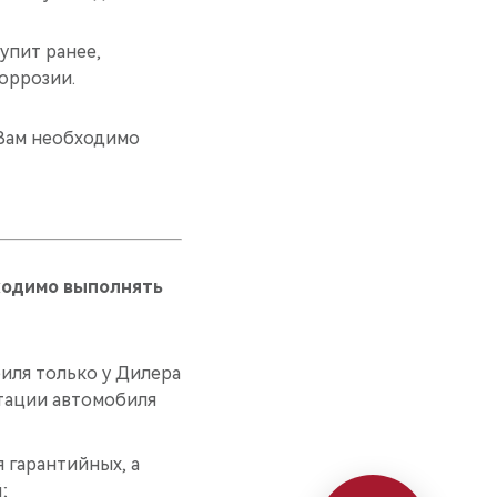
тупит ранее,
оррозии.
 Вам необходимо
ходимо выполнять
иля только у Дилера
атации автомобиля
 гарантийных, а
;