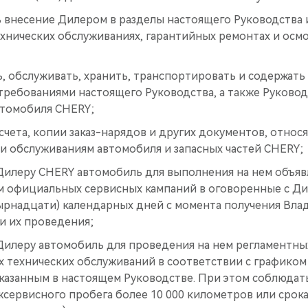
 внесение Дилером в разделы настоящего Руководства
хнических обслуживаниях, гарантийных ремонтах и осмо
, обслуживать, хранить, транспортировать и содержат
требованиями настоящего Руководства, а также Руковод
втомобиля CHERY;
 счета, копии заказ-нарядов и других документов, относ
и обслуживаниям автомобиля и запасных частей CHERY;
Дилеру CHERY автомобиль для выполнения на нем объя
 официальных сервисных кампаний в оговоренные с Дил
тырнадцати) календарных дней с момента получения Вл
и их проведения;
Дилеру автомобиль для проведения на нем регламентных
 технических обслуживаний в соответствии с графиком
казанным в настоящем Руководстве. При этом соблюдат
сервисного пробега более 10 000 километров или срока