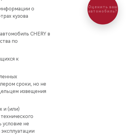
Оценить ваш
 информации о
автомобиль?
трах кузова
ь автомобиль CHERY в
ства по
ящихся к
вленных
ером сроки, но не
адельцем извещения
 и (или)
 технического
ь условие не
 эксплуатации