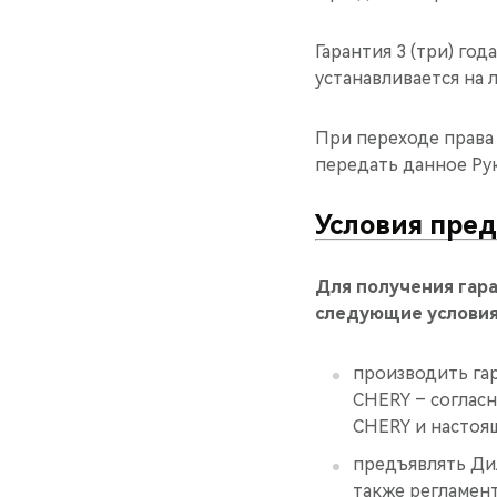
Гарантия 3 (три) год
устанавливается на 
При переходе права
передать данное Ру
Условия пре
Для получения гар
следующие условия
производить га
CHERY – соглас
CHERY и настоя
предъявлять Дил
также регламен