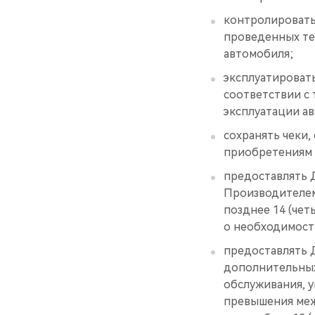
контролировать
проведенных те
автомобиля;
эксплуатировать
соответствии с 
эксплуатации а
сохранять чеки,
приобретениям 
предоставлять 
Производителем
позднее 14 (че
о необходимост
предоставлять 
дополнительных
обслуживания, у
превышения меж