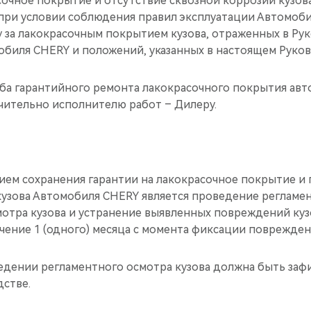
асочное покрытие и отсутствие сквозной коррозии кузо
 при условии соблюдения правил эксплуатации Автомоб
у за лакокрасочным покрытием кузова, отраженных в Ру
обиля CHERY и положений, указанных в настоящем Руков
ба гарантийного ремонта лакокрасочного покрытия ав
ительно исполнителю работ – Дилеру.
ием сохранения гарантии на лакокрасочное покрытие и 
кузова Автомобиля CHERY является проведение регламе
отра кузова и устранение выявленных повреждений ку
чение 1 (одного) месяца с момента фиксации поврежден
дении регламентного осмотра кузова должна быть заф
дстве.