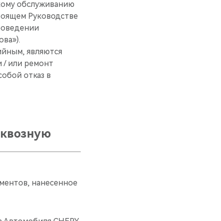
кому обслуживанию
тоящем Руководстве
проведении
ва»).
ийным, являются
 / или ремонт
собой отказ в
сквозную
ементов, нанесенное