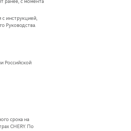
ит ранее, с момента
 с инструкцией,
о Руководства.
ии Российской
ого срока на
трах CHERY. По