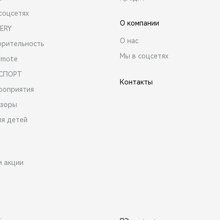
соцсетях
О компании
ERY
О нас
орительность
Мы в соцсетях
emote
 СПОРТ
Контакты
роприятия
зоры
ля детей
и акции