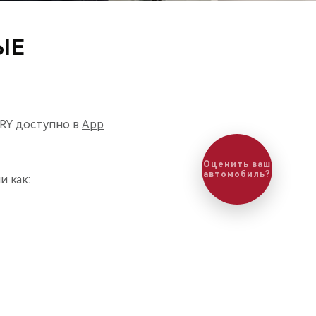
ЫЕ
RY доступно в
App
Оценить ваш
автомобиль?
 как: