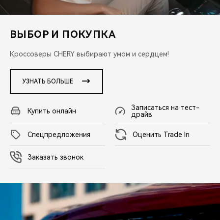
CHERY REMOTE
CHERY И СПОРТ
ВЫБОР И ПОКУПКА
НАШИ МЕРОПРИЯТИЯ
Кроссоверы CHERY выбирают умом и сердцем!
ВИДЕООБЗОРЫ
УЗНАТЬ БОЛЬШЕ
CHERY ДЛЯ ДЕТЕЙ
Записаться на тест-
Купить онлайн
драйв
Cпецпредложения
Оценить Trade In
Заказать звонок