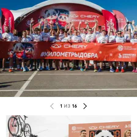
1
ИЗ
16