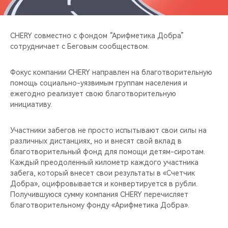
CHERY REMOTE
CHERY И СПОРТ
CHERY совместно с фондом “Арифметика Добра”
сотрудничает с Беговым сообществом.
НАШИ МЕРОПРИЯТИЯ
Фокус компании CHERY направлен на благотворительную
ВИДЕООБЗОРЫ
помощь социально-уязвимым группам населения и
ежегодно реализует свою благотворительную
инициативу.
CHERY ДЛЯ ДЕТЕЙ
Участники забегов не просто испытывают свои силы на
различных дистанциях, но и внесят свой вклад в
благотворительный фонд для помощи детям-сиротам.
Каждый преодоленный километр каждого участника
забега, который внесет свои результаты в «Счетчик
Добра», оцифровывается и конвертируется в рубли.
Получившуюся сумму компания CHERY перечисляет
благотворительному фонду «Арифметика Добра».