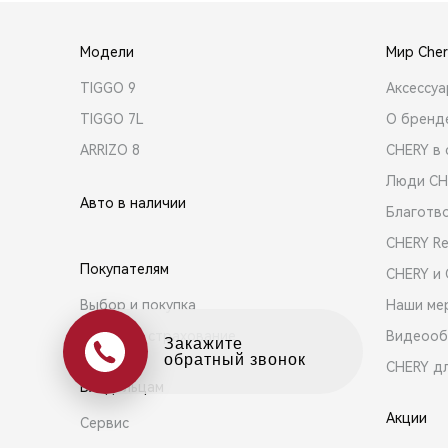
Модели
Мир Cher
TIGGO 9
Аксессу
TIGGO 7L
О бренд
ARRIZO 8
CHERY в 
Люди CH
Авто в наличии
Благотв
CHERY R
Покупателям
CHERY и
Выбор и покупка
Наши ме
Кредит и страхование
Видеооб
Оцените свой авто
в обмен на новый
CHERY д
Владельцам
Акции
Сервис