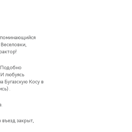
 запоминающийся
 Веселовки,
рактор!
. Подобно
 И любуясь
а Бугазскую Косу в
сь) .
.
 въезд закрыт,