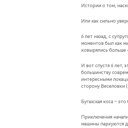
Истории о том, нас
Или как сильно увер
6 лет назад, с супр
моментов был как мы
ковырялись больше 4
И вот спустя 6 лет,
большинству соврем
интересными локация
сторону Веселовки ( 
Бугазская коса – эт
Приключения началис
машины паркуются д