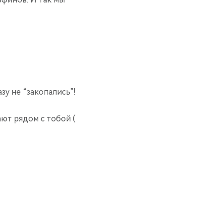
зу не “закопались”!
ют рядом с тобой (