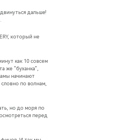
 двинуться дальше!
…
HERY, который не
минут как 10 совсем
а же “буханка”,
 Дамы начинают
м словно по волнам,
ать, но до моря по
 осмотреться перед
льфинов. И так мы