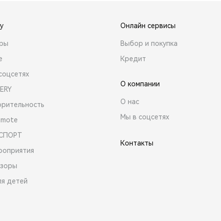
y
Онлайн сервисы
ары
Выбор и покупка
е
Кредит
соцсетях
О компании
ERY
О нас
орительность
Мы в соцсетях
emote
 СПОРТ
Контакты
роприятия
зоры
ля детей