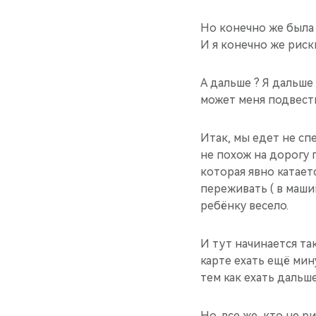
Но конечно же была
И я конечно же риск
А дальше ? Я дальше
может меня подвест
Итак, мы едет не сп
не похож на дорогу 
которая явно катает
переживать ( в маши
ребёнку весело.
И тут начинается та
карте ехать ещё мин
тем как ехать дальше
Но, все же, кто не р