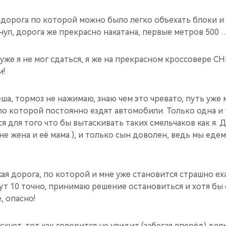
 дорога по которой можно было легко объехать блоки и
нул, дорога же прекрасно накатана, первые метров 500 
 уже я не мог сдаться, я же на прекрасном кроссовере C
и!
еша, тормоз не нажимаю, знаю чем это чревато, путь уже 
по которой постоянно ездят автомобили. Только одна и т
ся для того что бы вытаскивать таких смельчаков как я.
не жена и её мама ), и только сын доволен, ведь мы еде
кая дорога, по которой и мне уже становится страшно ех
ут 10 точно, принимаю решение остановиться и хотя бы
, опасно!
искует, тот как говорится не увидит (забегая вперёд) де