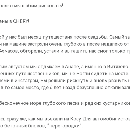
колько мы любим рисковать!
ены в CHERY!
угой у нас был месяц путешествия после свадьбы. Самый
 на машине застряли очень глубоко в песке недалеко от
х часов, обгорели, устали и вытащить нас смог только т
 этим августом мы отдыхаем в Анапе, а именно в Витязево
енных путешественников, мы не могли сидеть на месте.
ми в инстаграм, мы решили рискнуть и вновь рвануть н
в то самое место, где 6 лет назад безуспешно откапывали
о бесконечное море глубокого песка и редких кустарников
ь сразу же, как мы въехали на Косу. Для автомобилистов
о бетонных блоков, “перегородки”.