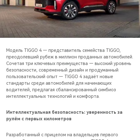
CHERY REMOTE
CHERY И СПОРТ
НАШИ МЕРОПРИЯТИЯ
ВИДЕООБЗОРЫ
Модель TIGGO 4 — представитель семейства TIGGO,
преодолевший рубеж в миллион проданных автомобилей.
Сочетая три ключевых преимущества — высокий уровень
CHERY ДЛЯ ДЕТЕЙ
безопасности, современный дизайн и продуманный
пользовательский опыт — TIGGO 4 задаёт новые
стандарты среди автомобилей для начинающих
водителей, предлагая сбалансированный симбиоз
интеллектуальных технологий и комфорта.
Интеллектуальная безопасность: уверенность за
рулём с первых километров
Разработанный с прицелом на владельцев первого