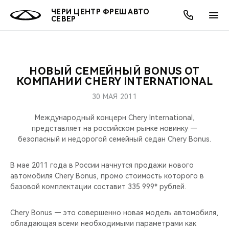
ЧЕРИ ЦЕНТР ФРЕШ АВТО
СЕВЕР
НОВЫЙ СЕМЕЙНЫЙ BONUS ОТ
ОНЛАЙН СЕРВИСЫ
ПОКУПАТЕЛЯМ
ВЛАДЕЛЬЦАМ
О КОМПАНИИ
МИР CHERY
МОДЕЛИ
АКЦИИ
КОМПАНИИ CHERY INTERNATIONAL
30 МАЯ 2011
ВЫБОР И ПОКУПКА
СЕРВИС
АКСЕССУАРЫ
ВЫГОДЫ И АКЦИИ
ВЫБОР И ПОКУПКА
О НАС
ВСЕ МОДЕЛИ
Международный концерн Chery International,
КРЕДИТ И СТРАХОВАНИЕ
ЗАПЧАСТИ И АКСЕССУАРЫ
О БРЕНДЕ
КРЕДИТ
МЫ В СОЦСЕТЯХ
представляет на российском рынке новинку —
КРОССОВЕРЫ
безопасный и недорогой семейный седан Chery Bonus.
ПОДДЕРЖКА
CHERY В СОЦСЕТЯХ
СЕДАНЫ
В мае 2011 года в России начнутся продажи нового
автомобиля Chery Bonus, промо стоимость которого в
CHERY CONNECT
ЛЮДИ CHERY
базовой комплектации составит 335 999* рублей.
НОВИНКИ
БЛАГОТВОРИТЕЛЬНОСТЬ
Chery Bonus — это совершенно новая модель автомобиля,
обладающая всеми необходимыми параметрами как