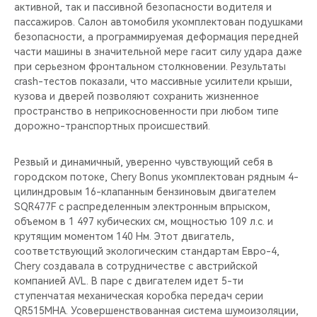
CHERY REMOTE
активной, так и пассивной безопасности водителя и
пассажиров. Салон автомобиля укомплектован подушками
безопасности, а программируемая деформация передней
CHERY И СПОРТ
части машины в значительной мере гасит силу удара даже
при серьезном фронтальном столкновении. Результаты
НАШИ МЕРОПРИЯТИЯ
crash-тестов показали, что массивные усилители крыши,
кузова и дверей позволяют сохранить жизненное
ВИДЕООБЗОРЫ
пространство в неприкосновенности при любом типе
дорожно-транспортных происшествий.
CHERY ДЛЯ ДЕТЕЙ
Резвый и динамичный, уверенно чувствующий себя в
городском потоке, Chery Bonus укомплектован рядным 4-
цилиндровым 16-клапанным бензиновым двигателем
SQR477F с распределенным электронным впрыском,
объемом в 1 497 кубических см, мощностью 109 л.с. и
крутящим моментом 140 Нм. Этот двигатель,
соответствующий экологическим стандартам Евро-4,
Chery создавала в сотрудничестве с австрийской
компанией AVL. В паре с двигателем идет 5-ти
ступенчатая механическая коробка передач серии
QR515MHA. Усовершенствованная система шумоизоляции,