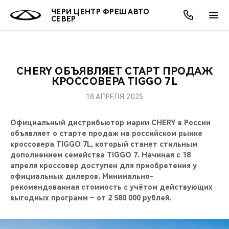
ЧЕРИ ЦЕНТР ФРЕШ АВТО
СЕВЕР
CHERY ОБЪЯВЛЯЕТ СТАРТ ПРОДАЖ
ОНЛАЙН СЕРВИСЫ
ПОКУПАТЕЛЯМ
ВЛАДЕЛЬЦАМ
О КОМПАНИИ
МИР CHERY
МОДЕЛИ
АКЦИИ
КРОССОВЕРА TIGGO 7L
18 АПРЕЛЯ 2025
ВЫБОР И ПОКУПКА
СЕРВИС
АКСЕССУАРЫ
ВЫГОДЫ И АКЦИИ
ВЫБОР И ПОКУПКА
О НАС
ВСЕ МОДЕЛИ
Официальный дистрибьютор марки CHERY в России
КРЕДИТ И СТРАХОВАНИЕ
ЗАПЧАСТИ И АКСЕССУАРЫ
О БРЕНДЕ
КРЕДИТ
МЫ В СОЦСЕТЯХ
объявляет о старте продаж на российском рынке
КРОССОВЕРЫ
кроссовера TIGGO 7L, который станет стильным
ПОДДЕРЖКА
CHERY В СОЦСЕТЯХ
дополнением семейства TIGGO 7. Начиная с 18
СЕДАНЫ
апреля кроссовер доступен для приобретения у
официальных дилеров. Минимально-
CHERY CONNECT
ЛЮДИ CHERY
рекомендованная стоимость с учётом действующих
НОВИНКИ
выгодных программ – от 2 580 000 рублей.
БЛАГОТВОРИТЕЛЬНОСТЬ