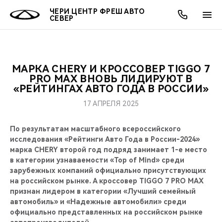
ЧЕРИ ЦЕНТР ФРЕШ АВТО
СЕВЕР
МАРКА CHERY И КРОССОВЕР TIGGO 7
ОНЛАЙН СЕРВИСЫ
ПОКУПАТЕЛЯМ
ВЛАДЕЛЬЦАМ
О КОМПАНИИ
МИР CHERY
МОДЕЛИ
АКЦИИ
PRO MAX ВНОВЬ ЛИДИРУЮТ В
«РЕЙТИНГАХ АВТО ГОДА В РОССИИ»
ВЫБОР И ПОКУПКА
СЕРВИС
АКСЕССУАРЫ
ВЫГОДЫ И АКЦИИ
ВЫБОР И ПОКУПКА
О НАС
ВСЕ МОДЕЛИ
17 АПРЕЛЯ 2025
КРЕДИТ И СТРАХОВАНИЕ
ЗАПЧАСТИ И АКСЕССУАРЫ
О БРЕНДЕ
КРЕДИТ
МЫ В СОЦСЕТЯХ
По результатам масштабного всероссийского
КРОССОВЕРЫ
исследования «Рейтинги Авто Года в России-2024»
ПОДДЕРЖКА
CHERY В СОЦСЕТЯХ
марка CHERY второй год подряд занимает 1-е место
СЕДАНЫ
в категории узнаваемости «Top of Mind» среди
зарубежных компаний официально присутствующих
CHERY CONNECT
ЛЮДИ CHERY
на российском рынке. А кроссовер TIGGO 7 PRO MAX
НОВИНКИ
признан лидером в категории «Лучший семейный
БЛАГОТВОРИТЕЛЬНОСТЬ
автомобиль» и «Надежные автомобили» среди
официально представленных на российском рынке