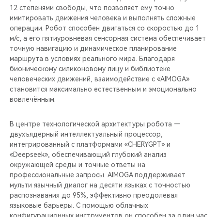
12 степенями свободы, что позволяет ему точно
имитировать движения человека и выполнять сложные
операции. Робот способен двигаться со скоростью до 1
м/с, а его пятиуровневая сенсорная система обеспечивает
точную навигацию и динамическое планирование
маршрута в условиях реального мира. Благодаря
бионическому силиконовому лицу и библиотеке
человеческих движений, взаимодействие с «AIMOGA»
становится максимально естественным и эмоционально
вовлечённым.
В центре технологической архитектуры робота —
двухъядерный интеллектуальный процессор,
интегрированный с платформами «CHERYGPT» и
«Deepseek», обеспечивающий глубокий анализ
окружающей среды и точные ответы на
профессиональные запросы. AIMOGA поддерживает
мульти язычный диалог на десяти языках с точностью
распознавания до 95%, эффективно преодолевая
языковые барьеры. С помощью облачных
конфигурационных инструментов он способен за один час