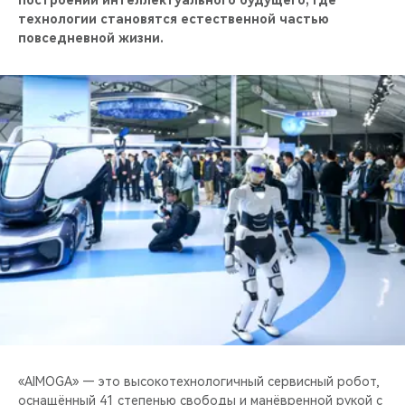
построении интеллектуального будущего, где
CHERY REMOTE
технологии становятся естественной частью
повседневной жизни.
CHERY И СПОРТ
НАШИ МЕРОПРИЯТИЯ
ВИДЕООБЗОРЫ
CHERY ДЛЯ ДЕТЕЙ
«AIMOGA» — это высокотехнологичный сервисный робот,
оснащённый 41 степенью свободы и манёвренной рукой с