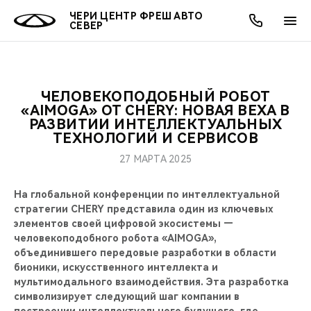
ЧЕРИ ЦЕНТР ФРЕШ АВТО
СЕВЕР
ЧЕЛОВЕКОПОДОБНЫЙ РОБОТ
ОНЛАЙН СЕРВИСЫ
ПОКУПАТЕЛЯМ
ВЛАДЕЛЬЦАМ
О КОМПАНИИ
МИР CHERY
МОДЕЛИ
АКЦИИ
«AIMOGA» ОТ CHERY: НОВАЯ ВЕХА В
РАЗВИТИИ ИНТЕЛЛЕКТУАЛЬНЫХ
ТЕХНОЛОГИЙ И СЕРВИСОВ
ВЫБОР И ПОКУПКА
СЕРВИС
АКСЕССУАРЫ
ВЫГОДЫ И АКЦИИ
ВЫБОР И ПОКУПКА
О НАС
ВСЕ МОДЕЛИ
27 МАРТА 2025
КРЕДИТ И СТРАХОВАНИЕ
ЗАПЧАСТИ И АКСЕССУАРЫ
О БРЕНДЕ
КРЕДИТ
МЫ В СОЦСЕТЯХ
КРОССОВЕРЫ
На глобальной конференции по интеллектуальной
ПОДДЕРЖКА
CHERY В СОЦСЕТЯХ
стратегии CHERY представила один из ключевых
элементов своей цифровой экосистемы —
СЕДАНЫ
человекоподобного робота «AIMOGA»,
CHERY CONNECT
ЛЮДИ CHERY
объединившего передовые разработки в области
НОВИНКИ
бионики, искусственного интеллекта и
БЛАГОТВОРИТЕЛЬНОСТЬ
мультимодального взаимодействия. Эта разработка
символизирует следующий шаг компании в