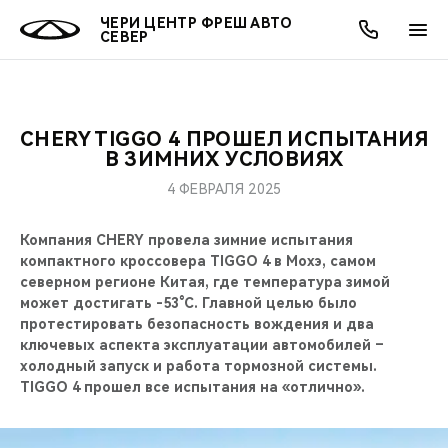
ЧЕРИ ЦЕНТР ФРЕШ АВТО
СЕВЕР
CHERY TIGGO 4 ПРОШЕЛ ИСПЫТАНИЯ
ОНЛАЙН СЕРВИСЫ
ПОКУПАТЕЛЯМ
ВЛАДЕЛЬЦАМ
О КОМПАНИИ
МИР CHERY
МОДЕЛИ
АКЦИИ
В ЗИМНИХ УСЛОВИЯХ
4 ФЕВРАЛЯ 2025
ВЫБОР И ПОКУПКА
СЕРВИС
АКСЕССУАРЫ
ВЫГОДЫ И АКЦИИ
ВЫБОР И ПОКУПКА
О НАС
ВСЕ МОДЕЛИ
Компания CHERY провела зимние испытания
КРЕДИТ И СТРАХОВАНИЕ
ЗАПЧАСТИ И АКСЕССУАРЫ
О БРЕНДЕ
КРЕДИТ
МЫ В СОЦСЕТЯХ
компактного кроссовера TIGGO 4 в Мохэ, самом
КРОССОВЕРЫ
северном регионе Китая, где температура зимой
ПОДДЕРЖКА
CHERY В СОЦСЕТЯХ
может достигать -53°C. Главной целью было
СЕДАНЫ
протестировать безопасность вождения и два
ключевых аспекта эксплуатации автомобилей –
CHERY CONNECT
ЛЮДИ CHERY
холодный запуск и работа тормозной системы.
НОВИНКИ
TIGGO 4 прошел все испытания на «отлично».
БЛАГОТВОРИТЕЛЬНОСТЬ