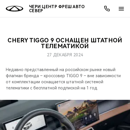
ЧЕРИ ЦЕНТР ФРЕШ АВТО
СЕВЕР
CHERY TIGGO 9 ОСНАЩЕН ШТАТНОЙ
ОНЛАЙН СЕРВИСЫ
ПОКУПАТЕЛЯМ
ВЛАДЕЛЬЦАМ
О КОМПАНИИ
МИР CHERY
МОДЕЛИ
АКЦИИ
ТЕЛЕМАТИКОЙ
27 ДЕКАБРЯ 2024
ВЫБОР И ПОКУПКА
СЕРВИС
АКСЕССУАРЫ
ВЫГОДЫ И АКЦИИ
ВЫБОР И ПОКУПКА
О НАС
ВСЕ МОДЕЛИ
Недавно представленный на российском рынке новый
КРЕДИТ И СТРАХОВАНИЕ
ЗАПЧАСТИ И АКСЕССУАРЫ
О БРЕНДЕ
КРЕДИТ
МЫ В СОЦСЕТЯХ
флагман бренда – кроссовер TIGGO 9 – вне зависимости
КРОССОВЕРЫ
от комплектации оснащается штатной системой
ПОДДЕРЖКА
CHERY В СОЦСЕТЯХ
телематики с бесплатной подпиской на 1 год.
СЕДАНЫ
CHERY CONNECT
ЛЮДИ CHERY
НОВИНКИ
БЛАГОТВОРИТЕЛЬНОСТЬ