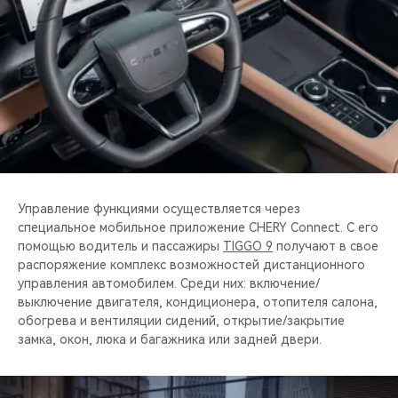
CHERY REMOTE
CHERY И СПОРТ
НАШИ МЕРОПРИЯТИЯ
ВИДЕООБЗОРЫ
CHERY ДЛЯ ДЕТЕЙ
Управление функциями осуществляется через
специальное мобильное приложение CHERY Connect. С его
помощью водитель и пассажиры
TIGGO 9
получают в свое
распоряжение комплекс возможностей дистанционного
управления автомобилем. Среди них: включение/
выключение двигателя, кондиционера, отопителя салона,
обогрева и вентиляции сидений, открытие/закрытие
замка, окон, люка и багажника или задней двери.