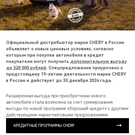
CHERY REMOTE
CHERY И СПОРТ
НАШИ МЕРОПРИЯТИЯ
Официальный дистрибьютор марки CHERY в России
ВИДЕООБЗОРЫ
объявляет о новых ценовых условиях, согласно
которым при покупке автомобиля в кредит
покупатели могут получить
дополнительную выгоду
CHERY ДЛЯ ДЕТЕЙ
до 520 000 рублей
. Спецпредложение приурочено к
предстоящему 19-летию деятельности марки CHERY
в России и действует до 30 декабря 2024 года.
Расширенная выгода при приобретении нового
автомобиля стала возможна за счет суммирования
выгоды по новой программе «Хороший кредит» c другими
действующими маркетинговыми предложениями.
КРЕДИТНЫЕ ПРОГРАММЫ CHERY