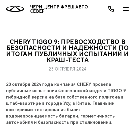
ЧЕРИ ЦЕНТР ФРЕШ АВТО
СЕВЕР
CHERY TIGGO 9: ПРЕВОСХОДСТВО В
ОНЛАЙН СЕРВИСЫ
ПОКУПАТЕЛЯМ
ВЛАДЕЛЬЦАМ
О КОМПАНИИ
МИР CHERY
МОДЕЛИ
АКЦИИ
БЕЗОПАСНОСТИ И НАДЕЖНОСТИ ПО
ИТОГАМ ПУБЛИЧНЫХ ИСПЫТАНИЙ И
КРАШ-ТЕСТА
ВЫБОР И ПОКУПКА
СЕРВИС
АКСЕССУАРЫ
ВЫГОДЫ И АКЦИИ
ВЫБОР И ПОКУПКА
О НАС
ВСЕ МОДЕЛИ
23 ОКТЯБРЯ 2024
КРЕДИТ И СТРАХОВАНИЕ
ЗАПЧАСТИ И АКСЕССУАРЫ
О БРЕНДЕ
КРЕДИТ
МЫ В СОЦСЕТЯХ
КРОССОВЕРЫ
20 октября 2024 года компания CHERY провела
ПОДДЕРЖКА
CHERY В СОЦСЕТЯХ
публичные испытания флагманской модели TIGGO 9
гибридной версии на базе собственного полигона в
СЕДАНЫ
штаб-квартире в городе Уху, в Китае. Главными
CHERY CONNECT
ЛЮДИ CHERY
критериями тестирования были:
НОВИНКИ
водонепроницаемость батареи, герметичность
БЛАГОТВОРИТЕЛЬНОСТЬ
автомобиля и безопасность при столкновении.