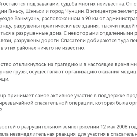
 остаются под завалами, судьба многих неизвестна. От 
ии Ганьсу, Шэньси и город Чунцин. В эпицентре землет
уезде Вэньчуань, расположенном в 90 км от администр
нду, разрушены практически все здания, тысячи людей 
аться в разрушенные дома. С некоторыми отдаленными 
вязи, разрушены дороги. Спасатели добираются туда пеш
в этих районах ничего не известно.
ство откликнулось на трагедию и в настоящее время мн
арные грузы, осуществляют организацию оказания меди
ощи.
roup принимает самое активное участие в поддержке п
резвычайной спасательной операции, которая была ор
.
остей о разрушительном землетрясении 12 мая 2008 год
ала незамедлительная реакция: для участия в спасател