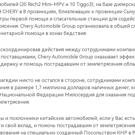
обилей (20 Riich2 Mini-MPV и 10 Tiggo3); на базе дилерс
й CHERY в 8 провинциях, близлежащих к провинции Сычу
тры первой помощи и спасательные станции для содейс
ясения. Chery Automobile Group организовала в общей с
анитарной помощи в зонах бедствия.
 скоординировав действия между сотрудниками компан
поставщиками, Chery Automobile Group оказывает эффе
держку и помощь пострадавшим от землетрясения обла
агедии никто не остался в стороне, сотрудниками ком
ния в размере 1,7 миллиона долларов наличных денег, 
 Национальной Федерации Милосердия для оказания по
млетрясения.
ы и поклонники китайских автомобилей, если у Вас ест
и свой вклад, и помочь пострадавшим от землетрясения
вования на специально созданный Посольством КНР в 