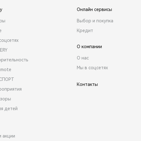
y
Онлайн сервисы
ары
Выбор и покупка
е
Кредит
соцсетях
О компании
ERY
О нас
орительность
Мы в соцсетях
emote
 СПОРТ
Контакты
роприятия
зоры
ля детей
и акции