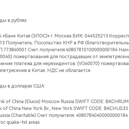
ды в рублях:
Б «Банк Китая (ЭЛОС)» г. Москва БИК: 044525213 Коррес
13 Получатель: Посольство КНР в РФ (благотворительн
:773860001 Счет получателя:40807810100000000184 Назн
0040} пожертвования для пострадавших от землетрясен
ачение платежа для нерезидентов: {VO60070} пожертвова
летрясения в Китае. НДС не облагается.
ды в долларах США:
nk of China (Eluosi) Moscow Russia SWIFT CODE: BKCHRU
 of China New York Br., New York SWIFT CODE: BKCHUS33
Russia (Charitable) Счет получателя: 4080784040000000018
for quake-hit areas