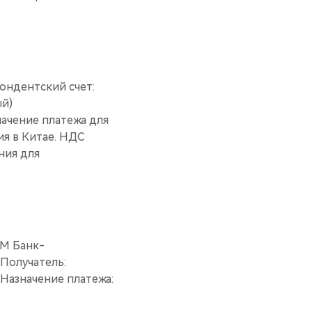
пондентский счет:
ый)
ачение платежа для
ия в Китае. НДС
ния для
MM Банк-
 Получатель:
4 Назначение платежа: