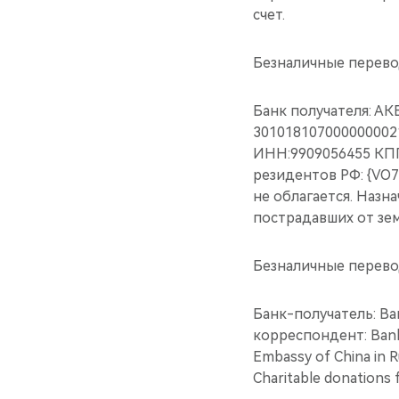
счет.
Безналичные перево
Банк получателя: АК
301018107000000002
ИНН:9909056455 КПП
резидентов РФ: {VO7
не облагается. Назн
пострадавших от зем
Безналичные перево
Банк-получатель: Ba
корреспондент: Bank
Embassy of China in 
Charitable donations 