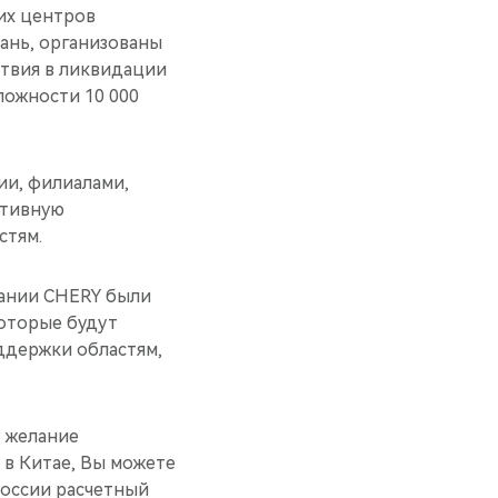
ких центров
ань, организованы
твия в ликвидации
ложности 10 000
ии, филиалами,
ктивную
стям.
пании CHERY были
которые будут
ддержки областям,
ь желание
 в Китае, Вы можете
России расчетный