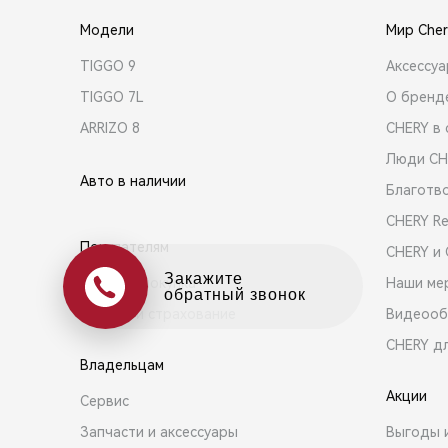
Модели
Мир Cher
TIGGO 9
Аксессу
TIGGO 7L
О бренд
ARRIZO 8
CHERY в 
Люди CH
Авто в наличии
Благотв
CHERY R
Покупателям
CHERY и
Оцените свой авто
Выбор и покупка
Наши ме
в обмен на новый
Кредит и страхование
Видеооб
CHERY д
Владельцам
Акции
Сервис
Запчасти и аксессуары
Выгоды 