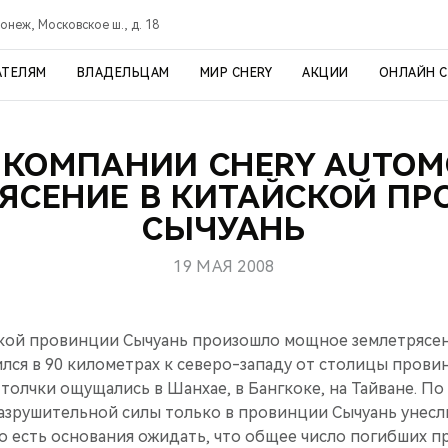
онеж, Московское ш., д. 18
АТЕЛЯМ
ВЛАДЕЛЬЦАМ
МИР CHERY
АКЦИИ
ОНЛАЙН 
 КОМПАНИИ CHERY AUTOMO
ЯСЕНИЕ В КИТАЙСКОЙ П
СЫЧУАНЬ
19 МАЯ 2008
йской провинции Сычуань произошло мощное землетрясе
ился в 90 километрах к северо-западу от столицы прови
толчки ощущались в Шанхае, в Бангкоке, на Тайване. П
азрушительной силы только в провинции Сычуань унесл
но есть основания ожидать, что общее число погибших пр