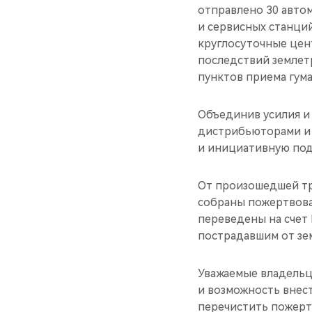
отправлено 30 автом
и сервисных станци
круглосуточные цен
последствий землетр
пунктов приема гум
Объединив усилия и
дистрибьюторами и 
и инициативную под
От произошедшей тр
собраны пожертвова
переведены на счет
пострадавшим от зе
Уважаемые владельц
и возможность внест
перечистить пожерт