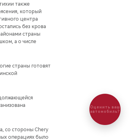
стихии также
рясения, который
ативного центра
остались без крова
районами страны
ком, а о числе
огие страны готовят
цинской
родолжающейся
ганизована
Оценить ваш
автомобиль?
а, со стороны Chery
ьных операциях было