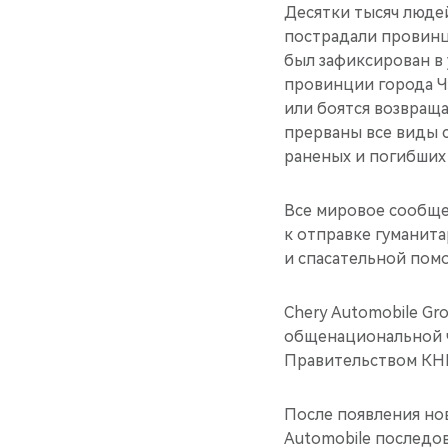
Десятки тысяч людей
пострадали провинц
был зафиксирован в 
провинции города Чэ
или боятся возвращ
прерваны все виды с
раненых и погибших 
Все мировое сообще
к отправке гуманит
и спасательной пом
Chery Automobile G
общенациональной ч
Правительством КНР
После появления нов
Automobile последов