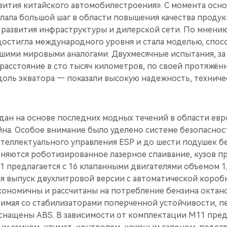
вития китайского автомобилестроения». С момента осно
лала большой шаг в области повышения качества продук
 развития инфраструктуры и дилерской сети. По мнени
достигла международного уровня и стала моделью, спос
чшими мировыми аналогами. Двухмесячные испытания, за
расстояние в сто тысяч километров, по своей протяжён
доль экватора — показали высокую надежность, техниче
дан на основе последних модных течений в области евр
йна. Особое внимание было уделено системе безопаснос
нтеллектуального управления ESP и до шести подушек б
няются роботизированное лазерное спаивание, кузов п
 предлагается с 16 клапанными двигателями объемом 1,6л. 
ется выпуск двухлитровой версии с автоматической короб
ономичны и рассчитаны на потребление бензина октан
симая со стабилизаторами поперченной устойчивости, п
снащены ABS. В зависимости от комплектации М11 пред