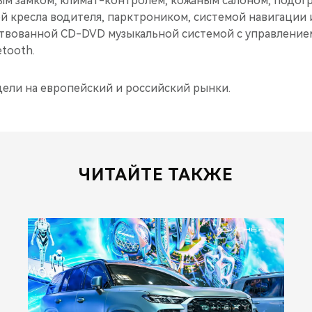
ым замком, климат-контролем, кожаным салоном, подог
й кресла водителя, парктроником, системой навигации 
ствованной CD-DVD музыкальной системой с управлением
tooth.
дели на европейский и российский рынки.
ЧИТАЙТЕ ТАКЖЕ