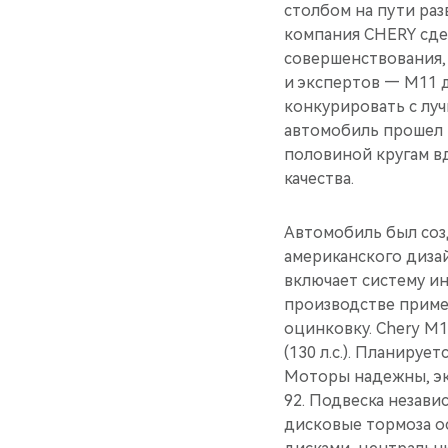
столбом на пути раз
компания CHERY сде
совершенствования,
и экспертов — М11 
конкурировать с лу
автомобиль прошел 
половиной кругам в
качества.
Автомобиль был соз
американского диза
включает систему и
производстве приме
оцинковку. Chery М11
(130 л.с.). Планиру
Моторы надежны, эк
92. Подвеска незави
дисковые тормоза о