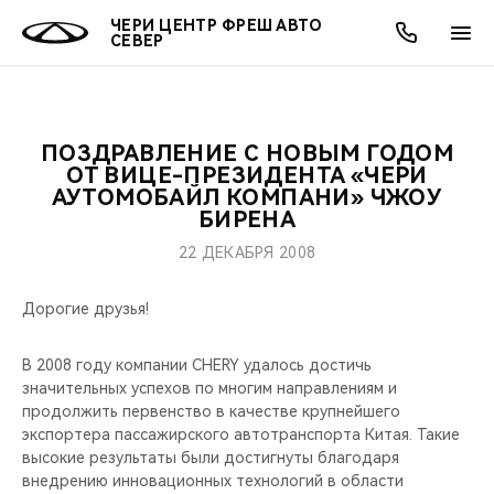
ЧЕРИ ЦЕНТР ФРЕШ АВТО
СЕВЕР
ПОЗДРАВЛЕНИЕ С НОВЫМ ГОДОМ
ОНЛАЙН СЕРВИСЫ
ПОКУПАТЕЛЯМ
ВЛАДЕЛЬЦАМ
О КОМПАНИИ
МИР CHERY
МОДЕЛИ
АКЦИИ
ОТ ВИЦЕ-ПРЕЗИДЕНТА «ЧЕРИ
АУТОМОБАЙЛ КОМПАНИ» ЧЖОУ
БИРЕНА
ВЫБОР И ПОКУПКА
СЕРВИС
АКСЕССУАРЫ
ВЫГОДЫ И АКЦИИ
ВЫБОР И ПОКУПКА
О НАС
ВСЕ МОДЕЛИ
22 ДЕКАБРЯ 2008
КРЕДИТ И СТРАХОВАНИЕ
ЗАПЧАСТИ И АКСЕССУАРЫ
О БРЕНДЕ
КРЕДИТ
МЫ В СОЦСЕТЯХ
КРОССОВЕРЫ
Дорогие друзья!
ПОДДЕРЖКА
CHERY В СОЦСЕТЯХ
СЕДАНЫ
В 2008 году компании CHERY удалось достичь
CHERY CONNECT
ЛЮДИ CHERY
значительных успехов по многим направлениям и
продолжить первенство в качестве крупнейшего
НОВИНКИ
экспортера пассажирского автотранспорта Китая. Такие
БЛАГОТВОРИТЕЛЬНОСТЬ
высокие результаты были достигнуты благодаря
внедрению инновационных технологий в области