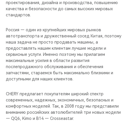
CHERY REMOTE
проектирования, дизайна и производства, повышению
качества и безопасности до самых высоких мировых
стандартов.
CHERY И СПОРТ
Россия — один из крупнейших мировых рынков
НАШИ МЕРОПРИЯТИЯ
автотранспорта и дружественный сосед Китая, поэтому
наша задача не просто продавать машины, а
ВИДЕООБЗОРЫ
предоставлять нашим клиентам лучшие модели и
сервисные услуги. Именно поэтому мы прилагаем
CHERY ДЛЯ ДЕТЕЙ
максимальные усилия в области развития
послепродажного обслуживания и обеспечения
запчастями, стараемся быть максимально близкими и
доступными для наших клиентов.
CHERY предлагает покупателям широкий спектр
современных, надежных, экономичных, безопасных и
комфортных моделей. Так, в 2008 году мы представили
вниманию российских автолюбителей три новых модели
— QQ6, Kimo и B14 — Crosseastar.