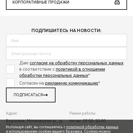
КОРПОРАТИВНЫЕ ПРОДАЖИ
ПОДПИШИТЕСЬ НА НОВОСТИ:
Даю
согласие на обработку персональных данных
в соответствии с
политикой в отношении
обработки персональных данных
*
Согласен на
рекламную коммуникацию
*
ПОДПИСАТЬСЯ
Адрес:
Режим работы:
Воронеж, Московское ш., д.
пн-вс: 09:00-20:00
18
Используя сайт, вы соглашаетесь с
политикой обработки данных
и использованием cookies вашего браузера. Cookies можно