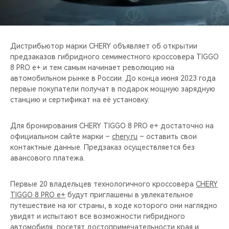
CHERY REMOTE
CHERY И СПОРТ
Дистрибьютор марки CHERY объявляет об открытии
НАШИ МЕРОПРИЯТИЯ
предзаказов гибридного семиместного кроссовера TIGGO
8 PRO e+ и тем самым начинает революцию на
автомобильном рынке в России. До конца июня 2023 года
ВИДЕООБЗОРЫ
первые покупатели получат в подарок мощную зарядную
станцию и сертификат на её установку.
CHERY ДЛЯ ДЕТЕЙ
Для бронирования CHERY TIGGO 8 PRO e+ достаточно на
официальном сайте марки –
chery.ru
– оставить свои
контактные данные. Предзаказ осуществляется без
авансового платежа.
Первые 20 владельцев технологичного кроссовера
CHERY
TIGGO 8 PRO e+
будут приглашены в увлекательное
путешествие на юг страны, в ходе которого они наглядно
увидят и испытают все возможности гибридного
автомобиля, посетят достопримечательности края и