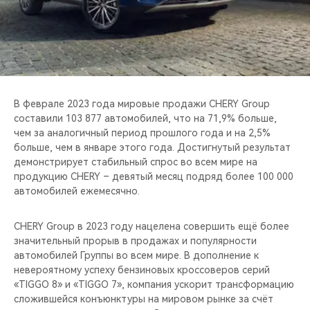
CHERY REMOTE
CHERY И СПОРТ
НАШИ МЕРОПРИЯТИЯ
В феврале 2023 года мировые продажи CHERY Group
ВИДЕООБЗОРЫ
составили 103 877 автомобилей, что на 71,9% больше,
чем за аналогичный период прошлого года и на 2,5%
CHERY ДЛЯ ДЕТЕЙ
больше, чем в январе этого года. Достигнутый результат
демонстрирует стабильный спрос во всем мире на
продукцию CHERY – девятый месяц подряд более 100 000
автомобилей ежемесячно.
CHERY Group в 2023 году нацелена совершить ещё более
значительный прорыв в продажах и популярности
автомобилей Группы во всем мире. В дополнение к
невероятному успеху бензиновых кроссоверов серий
«TIGGO 8» и «TIGGO 7», компания ускорит трансформацию
сложившейся конъюнктуры на мировом рынке за счёт