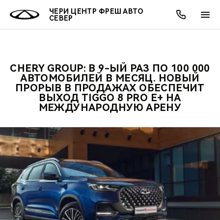
ЧЕРИ ЦЕНТР ФРЕШ АВТО
СЕВЕР
CHERY GROUP: В 9-ЫЙ РАЗ ПО 100 000
ОНЛАЙН СЕРВИСЫ
ПОКУПАТЕЛЯМ
ВЛАДЕЛЬЦАМ
О КОМПАНИИ
МИР CHERY
МОДЕЛИ
АКЦИИ
АВТОМОБИЛЕЙ В МЕСЯЦ. НОВЫЙ
ПРОРЫВ В ПРОДАЖАХ ОБЕСПЕЧИТ
ВЫХОД TIGGO 8 PRO E+ НА
ВЫБОР И ПОКУПКА
СЕРВИС
АКСЕССУАРЫ
ВЫГОДЫ И АКЦИИ
ВЫБОР И ПОКУПКА
О НАС
ВСЕ МОДЕЛИ
МЕЖДУНАРОДНУЮ АРЕНУ
КРЕДИТ И СТРАХОВАНИЕ
ЗАПЧАСТИ И АКСЕССУАРЫ
О БРЕНДЕ
КРЕДИТ
МЫ В СОЦСЕТЯХ
КРОССОВЕРЫ
ПОДДЕРЖКА
CHERY В СОЦСЕТЯХ
СЕДАНЫ
CHERY CONNECT
ЛЮДИ CHERY
НОВИНКИ
БЛАГОТВОРИТЕЛЬНОСТЬ