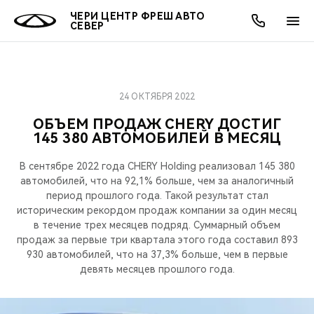
ЧЕРИ ЦЕНТР ФРЕШ АВТО
СЕВЕР
24 ОКТЯБРЯ 2022
ОНЛАЙН СЕРВИСЫ
ПОКУПАТЕЛЯМ
ВЛАДЕЛЬЦАМ
О КОМПАНИИ
МИР CHERY
МОДЕЛИ
АКЦИИ
ОБЪЕМ ПРОДАЖ CHERY ДОСТИГ
145 380 АВТОМОБИЛЕЙ В МЕСЯЦ
ВЫБОР И ПОКУПКА
СЕРВИС
АКСЕССУАРЫ
ВЫГОДЫ И АКЦИИ
ВЫБОР И ПОКУПКА
О НАС
ВСЕ МОДЕЛИ
В сентябре 2022 года CHERY Holding реализовал 145 380
КРЕДИТ И СТРАХОВАНИЕ
ЗАПЧАСТИ И АКСЕССУАРЫ
О БРЕНДЕ
КРЕДИТ
МЫ В СОЦСЕТЯХ
автомобилей, что на 92,1% больше, чем за аналогичный
КРОССОВЕРЫ
период прошлого года. Такой результат стал
ПОДДЕРЖКА
CHERY В СОЦСЕТЯХ
историческим рекордом продаж компании за один месяц
в течение трех месяцев подряд. Суммарный объем
СЕДАНЫ
продаж за первые три квартала этого года составил 893
CHERY CONNECT
ЛЮДИ CHERY
930 автомобилей, что на 37,3% больше, чем в первые
НОВИНКИ
девять месяцев прошлого года.
БЛАГОТВОРИТЕЛЬНОСТЬ