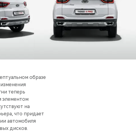
цептуальном образе
 изменения
гни теперь
м элементом
сутствуют на
рьера, что придает
ции автомобиля
вых дисков.