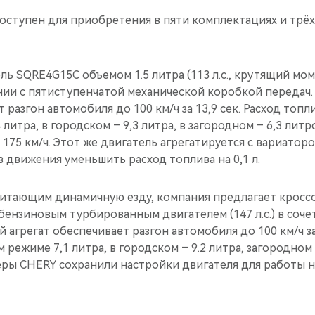
оступен для приобретения в пяти комплектациях и трё
ь SQRE4G15C объемом 1.5 литра (113 л.c., крутящий мом
нии с пятиступенчатой механической коробкой передач.
 разгон автомобиля до 100 км/ч за 13,9 сек. Расход топ
 литра, в городском – 9,3 литра, в загородном – 6,3 лит
 175 км/ч. Этот же двигатель агрегатируется с вариатор
 движения уменьшить расход топлива на 0,1 л.
итающим динамичную езду, компания предлагает кросс
бензиновым турбированным двигателем (147 л.с.) в соче
й агрегат обеспечивает разгон автомобиля до 100 км/ч за
режиме 7,1 литра, в городском – 9.2 литра, загородном –
ры CHERY сохранили настройки двигателя для работы на