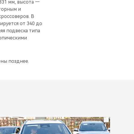
831 мм, высота —
сторным и
кроссоверов. В
ируется от 340 до
яя подвеска типа
копическими
ны позднее.