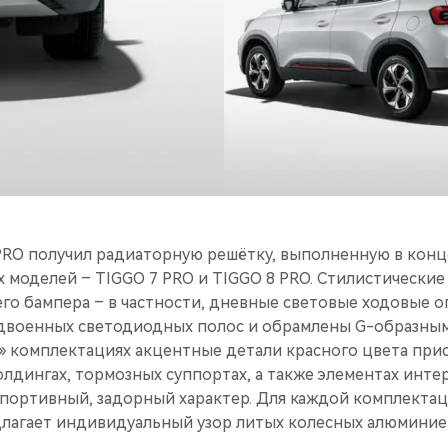
PRO получил радиаторную решётку, выполненную в кон
 моделей – TIGGO 7 PRO и TIGGO 8 PRO. Стилистические
го бампера – в частности, дневные световые ходовые о
двоенных светодиодных полос и обрамлены G-образны
х» комплектациях акцентные детали красного цвета при
лдингах, тормозных суппортах, а также элементах инте
спортивный, задорный характер. Для каждой комплекта
лагает индивидуальный узор литых колесных алюминие