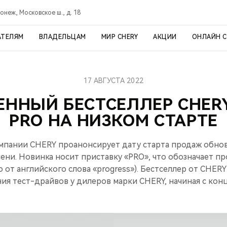
онеж, Московское ш., д. 18
АТЕЛЯМ
ВЛАДЕЛЬЦАМ
МИР CHERY
АКЦИИ
ОНЛАЙН 
17 АВГУСТА 2022
ННЫЙ БЕСТСЕЛЛЕР CHERY
PRO НА НИЗКОМ СТАРТЕ
мпании CHERY проанонсирует дату старта продаж обно
сени. Новинка носит приставку «PRO», что обозначает п
 от английского слова «progress»). Бестселлер от CHERY
ия тест-драйвов у дилеров марки CHERY, начиная с конца