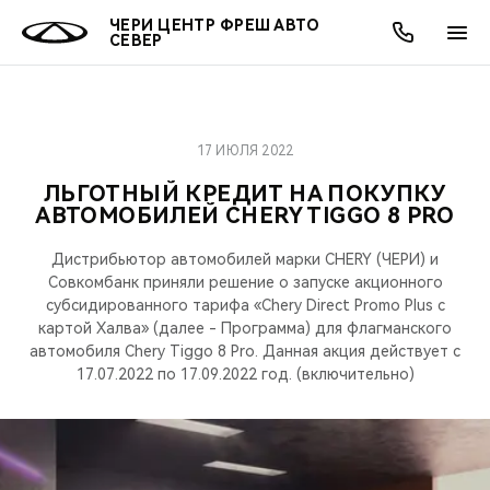
ЧЕРИ ЦЕНТР ФРЕШ АВТО
СЕВЕР
17 ИЮЛЯ 2022
ОНЛАЙН СЕРВИСЫ
ПОКУПАТЕЛЯМ
ВЛАДЕЛЬЦАМ
О КОМПАНИИ
МИР CHERY
МОДЕЛИ
АКЦИИ
ЛЬГОТНЫЙ КРЕДИТ НА ПОКУПКУ
АВТОМОБИЛЕЙ CHERY TIGGO 8 PRO
ВЫБОР И ПОКУПКА
СЕРВИС
АКСЕССУАРЫ
ВЫГОДЫ И АКЦИИ
ВЫБОР И ПОКУПКА
О НАС
ВСЕ МОДЕЛИ
Дистрибьютор автомобилей марки CHERY (ЧЕРИ) и
КРЕДИТ И СТРАХОВАНИЕ
ЗАПЧАСТИ И АКСЕССУАРЫ
О БРЕНДЕ
КРЕДИТ
МЫ В СОЦСЕТЯХ
Совкомбанк приняли решение о запуске акционного
КРОССОВЕРЫ
субсидированного тарифа «Chery Direct Promo Plus с
ПОДДЕРЖКА
CHERY В СОЦСЕТЯХ
картой Халва» (далее - Программа) для флагманского
автомобиля Chery Tiggo 8 Pro. Данная акция действует с
СЕДАНЫ
17.07.2022 по 17.09.2022 год. (включительно)
CHERY CONNECT
ЛЮДИ CHERY
НОВИНКИ
БЛАГОТВОРИТЕЛЬНОСТЬ