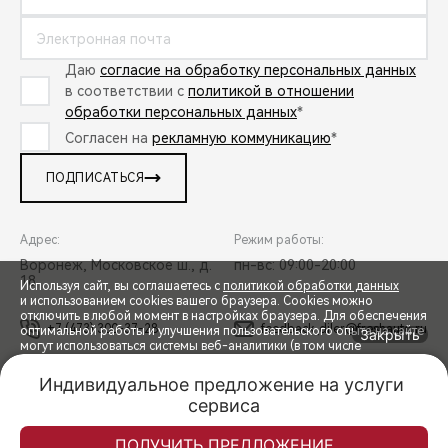
Даю
согласие на обработку персональных данных
в соответствии с
политикой в отношении
обработки персональных данных
*
Согласен на
рекламную коммуникацию
*
ПОДПИСАТЬСЯ
Адрес:
Режим работы:
Воронеж, Московское ш., д.
пн-вс: 09:00-20:00
18
Используя сайт, вы соглашаетесь с
политикой обработки данных
и использованием cookies вашего браузера. Cookies можно
отключить в любой момент в настройках браузера. Для обеспечения
+7 (473) 300-37-28
feedback_diler@freshauto.ru
оптимальной работы и улучшения пользовательского опыта на сайте
Закрыть
могут использоваться системы веб-аналитики (в том числе
СПЕЦПРЕДЛОЖЕНИЯ
Яндекс.Метрика). Продолжая использование сайта, Вы соглашаетесь
с применением указанных технологий и размещением cookie-
Индивидуальное предложение на услуги 
файлов.
сервиса
Trade-in
Акции
Заказать
Меню
© 2026 Фреш Авто Воронеж
© 2026 ООО «ТЕНЕТ РУС»
ЗАПИСЬ НА ТЕСТ-ДРАЙВ
ПРАВОВАЯ ИНФОРМАЦИЯ
КОНТАКТЫ
КЛИЕНТСКАЯ ПОДДЕРЖКА
Спецпредложения
ПРИНЯТЬ
ПОЛУЧИТЬ ПРЕДЛОЖЕНИЕ