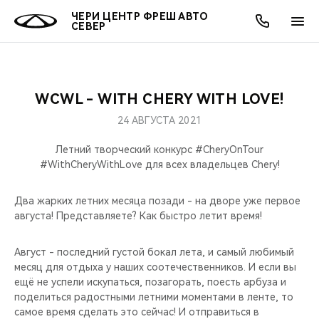
ЧЕРИ ЦЕНТР ФРЕШ АВТО
СЕВЕР
WCWL - WITH CHERY WITH LOVE!
ОНЛАЙН СЕРВИСЫ
ПОКУПАТЕЛЯМ
ВЛАДЕЛЬЦАМ
О КОМПАНИИ
МИР CHERY
МОДЕЛИ
АКЦИИ
24 АВГУСТА 2021
ВЫБОР И ПОКУПКА
СЕРВИС
АКСЕССУАРЫ
ВЫГОДЫ И АКЦИИ
ВЫБОР И ПОКУПКА
О НАС
ВСЕ МОДЕЛИ
Летний творческий конкурс #CheryOnTour
#WithCheryWithLove для всех владельцев Chery!
КРЕДИТ И СТРАХОВАНИЕ
ЗАПЧАСТИ И АКСЕССУАРЫ
О БРЕНДЕ
КРЕДИТ
МЫ В СОЦСЕТЯХ
КРОССОВЕРЫ
Два жарких летних месяца позади - на дворе уже первое
ПОДДЕРЖКА
CHERY В СОЦСЕТЯХ
августа! Представляете? Как быстро летит время!
СЕДАНЫ
CHERY CONNECT
ЛЮДИ CHERY
Август - последний густой бокал лета, и самый любимый
месяц для отдыха у наших соотечественников. И если вы
НОВИНКИ
ещё не успели искупаться, позагорать, поесть арбуза и
БЛАГОТВОРИТЕЛЬНОСТЬ
поделиться радостными летними моментами в ленте, то
самое время сделать это сейчас! И отправиться в