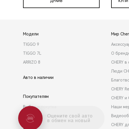
ДРАЙВ
КУПИ
Модели
Мир Cher
TIGGO 9
Аксессу
TIGGO 7L
О бренд
ARRIZO 8
CHERY в 
Люди CH
Авто в наличии
Благотв
CHERY R
Покупателям
CHERY и
Выбор и покупка
Наши ме
Кредит и страхование
Видеооб
Оцените свой авто
в обмен на новый
CHERY д