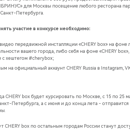
МБРИНУС» для Москвы посещение любого ресторана парт
я Санкт-Петербурга.
нять участие в конкурсе необходимо:
 видео передвижной инсталляции «CHERY box» на фоне
ьности вашего города, либо себя на фоне «CHERY box»,
е с хештегом #cherybox;
м на официальный аккаунт CHERY Russia в Instagram, VK
ода CHERY box будет курсировать по Москве, с 15 по 25 м
нкт-Петербурга, а с июня и до конца лета - отправится
ны.
ут СHERY box по остальным городам России станут дост