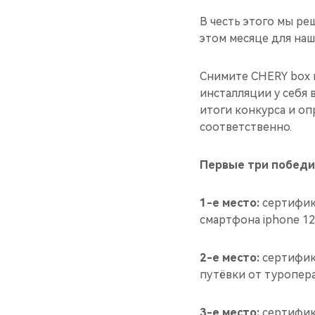
В честь этого мы ре
этом месяце для наш
Снимите CHERY box в
инсталляции у себя в
итоги конкурса и о
соответственно.
Первые три победит
1-е место:
сертифика
смартфона iphone 12
2-е место:
сертифика
путёвки от туропера
3-е место:
сертифика