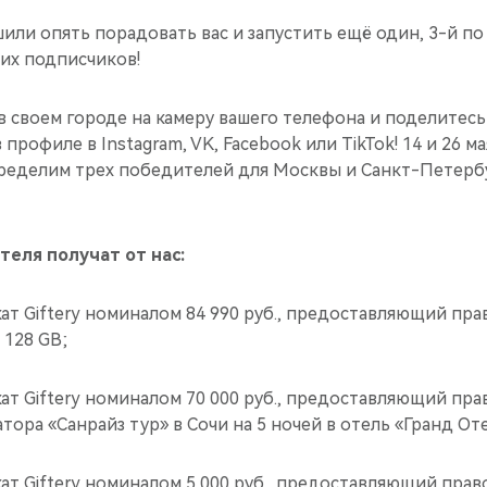
шили опять порадовать вас и запустить ещё один, 3-й по 
их подписчиков!
 своем городе на камеру вашего телефона и поделитес
 профиле в Instagram, VK, Facebook или TikTok! 14 и 26 
пределим трех победителей для Москвы и Санкт-Петерб
еля получат от нас:
т Giftery номиналом 84 990 руб., предоставляющий пра
 128 GB;
т Giftery номиналом 70 000 руб., предоставляющий пра
тора «Санрайз тур» в Сочи на 5 ночей в отель «Гранд От
т Giftery номиналом 5 000 руб., предоставляющий прав