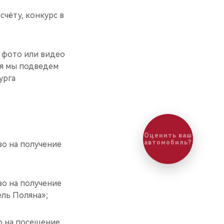
счёту, конкурс в
ь фото или видео
мая мы подведем
урга
Оценить ваш
автомобиль?
во на получение
во на получение
ель Поляна»;
о на посещение