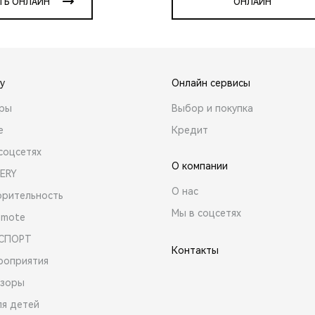
ТЬ ОНЛАЙН
ОНЛАЙН
y
Онлайн сервисы
ары
Выбор и покупка
е
Кредит
соцсетях
О компании
ERY
О нас
орительность
Мы в соцсетях
emote
 СПОРТ
Контакты
роприятия
зоры
ля детей