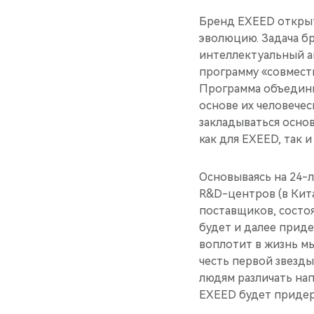
Бренд EXEED открыт
эволюцию. Задача б
интеллектуальный ав
программу «совмест
Программа объедини
основе их человече
закладываться осно
как для EXEED, так и
Основываясь на 24-л
R&D-центров (в Кит
поставщиков, состо
будет и далее прид
воплотит в жизнь м
честь первой звезд
людям различать нап
EXEED будет придер