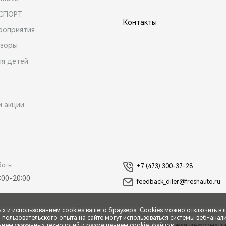
 СПОРТ
Контакты
роприятия
зоры
ля детей
и акции
боты:
+7 (473) 300-37-28
:00-20:00
feedback_diler@freshauto.ru
ых
и использованием cookies вашего браузера. Cookies можно отключить в 
ользовательского опыта на сайте могут использоваться системы веб-аналит
нием указанных технологий и размещением cookie-файлов.
ПРАВОВАЯ ИНФОРМАЦ