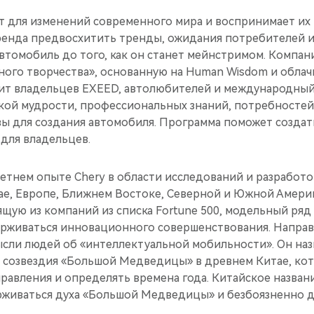
 для изменений современного мира и воспринимает их
ренда предвосхитить тренды, ожидания потребителей 
томобиль до того, как он станет мейнстримом. Компани
ного творчества», основанную на Human Wisdom и облач
т владельцев EXEED, автолюбителей и международный 
ской мудрости, профессиональных знаний, потребностей
вы для создания автомобиля. Программа поможет создат
 для владельцев.
етнем опыте Chery в области исследований и разработо
ае, Европе, Ближнем Востоке, Северной и Южной Америк
ящую из компаний из списка Fortune 500, модельный ря
ерживаться инновационного совершенствования. Направл
ысли людей об «интеллектуальной мобильности». Он наз
ы созвездия «Большой Медведицы» в древнем Китае, кот
равления и определять времена года. Китайское названи
живаться духа «Большой Медведицы» и безбоязненно д