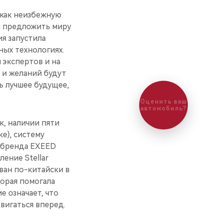
 как неизбежную
и предложить миру
я запустила
ных технологиях.
экспертов и на
 и желаний будут
ь лучшее будущее,
Оценить ваш
автомобиль?
к, наличии пяти
е), систему
д бренда EXEED
ение Stellar
ван по-китайски в
орая помогала
е означает, что
вигаться вперед.