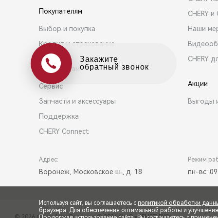
Покупателям
CHERY и
Выбор и покупка
Наши ме
Кредит и страхование
Видеооб
CHERY д
Оцените свой авто
в обмен на новый
Владельцам
Акции
Сервис
Запчасти и аксессуары
Выгоды 
Поддержка
CHERY Connect
Адрес:
Режим ра
Воронеж, Московское ш., д. 18
пн-вс: 09
Используя сайт, вы соглашаетесь с
политикой обработки данн
браузера. Для обеспечения оптимальной работы и улучшения п
© 2026 Фреш Авто Воронеж
© 2026 ООО «ТЕНЕТ РУС»
Продолжая использование сайта, Вы соглашаетесь с примене