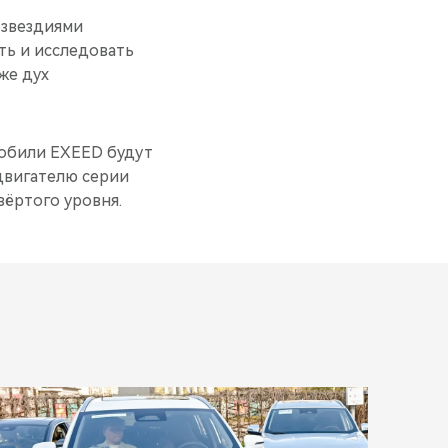
озвездиями
ь и исследовать
же дух
мобили EXEED будут
двигателю серии
ёртого уровня.