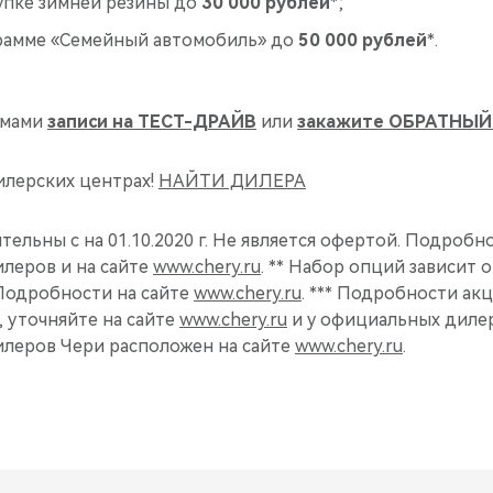
упке зимней резины до
30 000 рублей
*;
рамме «Семейный автомобиль» до
50 000 рублей
*.
рмами
записи на ТЕСТ-ДРАЙВ
или
закажите ОБРАТНЫЙ
илерских центрах!
НАЙТИ ДИЛЕРА
тельны с на 01.10.2020 г. Не является офертой. Подробн
леров и на сайте
www.chery.ru
. ** Набор опций зависит 
Подробности на сайте
www.chery.ru
. *** Подробности ак
 уточняйте на сайте
www.chery.ru
и у официальных дилер
леров Чери расположен на сайте
www.chery.ru
.