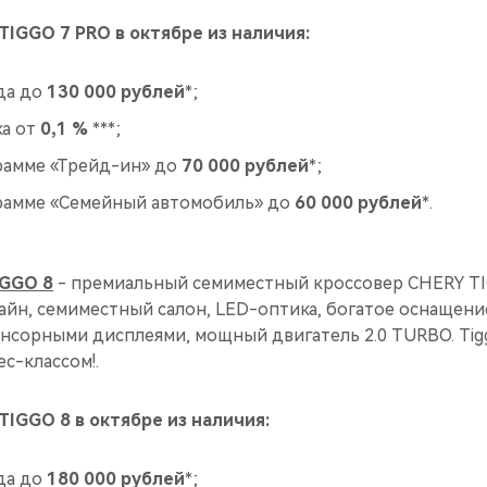
TIGGO 7 PRO в октябре из наличия:
да до
130 000 рублей
*;
ка от
0,1 %
***;
рамме «Трейд-ин» до
70 000 рублей
*;
рамме «Семейный автомобиль» до
60 000 рублей
*.
IGGO 8
- премиальный семиместный кроссовер CHERY TI
йн, семиместный салон, LED-оптика, богатое оснащени
енсорными дисплеями, мощный двигатель 2.0 TURBO. Tigg
с-классом!.
TIGGO 8 в октябре из наличия:
да до
180 000 рублей
*;