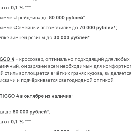
ка от
0,1 %
***
рамме «Трейд-ин» до
80 000 рублей
*;
рамме «Семейный автомобиль» до
70 000 рублей
*;
упке зимней резины до
30 000 рублей
*.
IGGO 4
- кроссовер, оптимально подходящий для любых 
мичный, он заряжен всем необходимым для комфортног
й стиль воплощается в чётких гранях кузова, выделяет
сками и подчёркивается светодиодной оптикой.
TIGGO 4 в октябре из наличия:
да до
80 000 рублей
*;
ка от
0,1 %
***