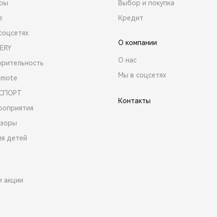
ары
Выбор и покупка
е
Кредит
соцсетях
О компании
ERY
О нас
орительность
Мы в соцсетях
emote
 СПОРТ
Контакты
роприятия
зоры
ля детей
и акции