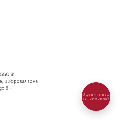
GGO 8:
е, цифровая зона
o 8 -
Оценить ваш
автомобиль?