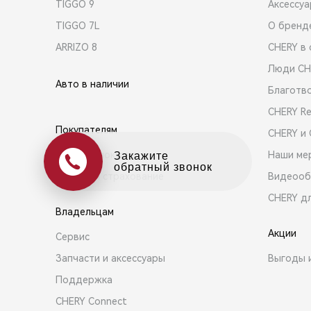
TIGGO 9
Аксессу
TIGGO 7L
О бренд
ARRIZO 8
CHERY в 
Люди CH
Авто в наличии
Благотв
CHERY R
Покупателям
CHERY и
Выбор и покупка
Наши ме
Оцените свой авто
в обмен на новый
Кредит и страхование
Видеооб
CHERY д
Владельцам
Акции
Сервис
Запчасти и аксессуары
Выгоды 
Поддержка
CHERY Connect