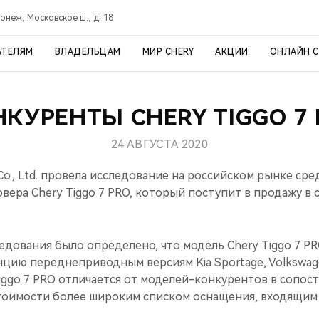
онеж, Московское ш., д. 18
АТЕЛЯМ
ВЛАДЕЛЬЦАМ
МИР CHERY
АКЦИИ
ОНЛАЙН 
НКУРЕНТЫ CHERY TIGGO 7 
24 АВГУСТА 2020
 Co., Ltd. провела исследование на российском рынке ср
вера Chery Tiggo 7 PRO, который поступит в продажу в с
едования было определено, что модель Chery Tiggo 7 PR
цию переднеприводным версиям Kia Sportage, Volkswage
iggo 7 PRO отличается от моделей-конкурентов в сопос
тоимости более широким списком оснащения, входящим 