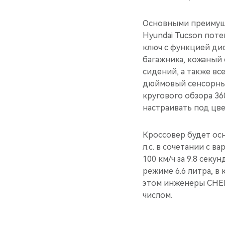
Основными преимущес
Hyundai Tucson пот
ключ с функцией ди
багажника, кожаный 
сидений, а также вс
дюймовый сенсорный
кругового обзора 3
настраивать под цве
Кроссовер будет ос
л.с. в сочетании с 
100 км/ч за 9.8 сек
режиме 6.6 литра, в
этом инженеры CHER
числом.