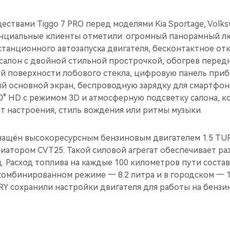
твами Tiggo 7 PRO перед моделями Kia Sportage, Volks
енциальные клиенты отметили: огромный панорамный л
станционного автозапуска двигателя, бесконтактное от
салон с двойной стильной прострочкой, обогрев передн
ей поверхности лобового стекла, цифровую панель приб
 основной экран, беспроводную зарядку для смартфон
60° HD с режимом 3D и атмосферную подсветку салона, 
т настроения, стиль вождения или ритмы музыки.
нащён высокоресурсным бензиновым двигателем 1.5 T
вариатором CVT25. Такой силовой агрегат обеспечивает ра
унд. Расход топлива на каждые 100 километров пути соста
 комбинированном режиме — 8.2 литра и в городском — 1
Y сохранили настройки двигателя для работы на бензин