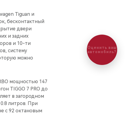
wagen Tiguan и
юк, бесконтактный
крытие двери
их и задних
оров и 10-ти
Оценить ваш
ов, систему
автомобиль?
которую можно
URBO мощностью 147
згон TIGGO 7 PRO до
вляет в загородном
0.8 литров. При
е с 92 октановым