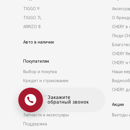
TIGGO 9
Аксессу
TIGGO 7L
О бренд
ARRIZO 8
CHERY в 
Люди CH
Авто в наличии
Благотв
CHERY R
Покупателям
CHERY и
Выбор и покупка
Наши ме
Кредит и страхование
Видеооб
CHERY д
Владельцам
Оцените свой авто
в обмен на новый
Акции
Сервис
Запчасти и аксессуары
Выгоды 
Поддержка