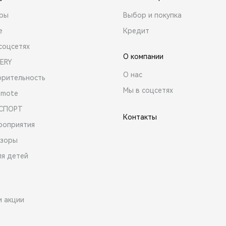
ары
Выбор и покупка
е
Кредит
соцсетях
О компании
ERY
О нас
орительность
Мы в соцсетях
emote
 СПОРТ
Контакты
роприятия
зоры
ля детей
и акции