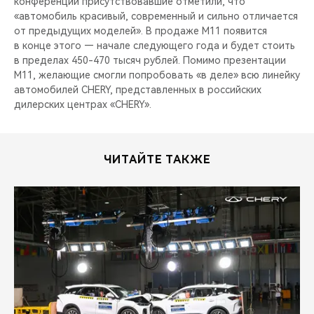
конференции присутствовавшие отметили, что
CHERY REMOTE
«автомобиль красивый, современный и сильно отличается
от предыдущих моделей». В продаже М11 появится
CHERY И СПОРТ
в конце этого — начале следующего года и будет стоить
в пределах 450-470 тысяч рублей. Помимо презентации
НАШИ МЕРОПРИЯТИЯ
М11, желающие смогли попробовать «в деле» всю линейку
автомобилей CHERY, представленных в российских
дилерских центрах «CHERY».
ВИДЕООБЗОРЫ
CHERY ДЛЯ ДЕТЕЙ
ЧИТАЙТЕ ТАКЖЕ