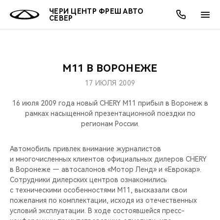
ЧЕРИ ЦЕНТР ФРЕШ АВТО
СЕВЕР
М11 В ВОРОНЕЖЕ
ОНЛАЙН СЕРВИСЫ
ПОКУПАТЕЛЯМ
ВЛАДЕЛЬЦАМ
О КОМПАНИИ
МИР CHERY
МОДЕЛИ
АКЦИИ
17 ИЮЛЯ 2009
ВЫБОР И ПОКУПКА
СЕРВИС
АКСЕССУАРЫ
ВЫГОДЫ И АКЦИИ
ВЫБОР И ПОКУПКА
О НАС
ВСЕ МОДЕЛИ
16 июля 2009 года новый CHERY М11 прибыл в Воронеж в
рамках насыщенной презентационной поездки по
КРЕДИТ И СТРАХОВАНИЕ
ЗАПЧАСТИ И АКСЕССУАРЫ
О БРЕНДЕ
КРЕДИТ
МЫ В СОЦСЕТЯХ
регионам России.
КРОССОВЕРЫ
ПОДДЕРЖКА
CHERY В СОЦСЕТЯХ
Автомобиль привлек внимание журналистов
СЕДАНЫ
и многочисленных клиентов официальных дилеров CHERY
в Воронеже — автосалонов «Мотор Ленд» и «Еврокар».
CHERY CONNECT
ЛЮДИ CHERY
Сотрудники дилерских центров ознакомились
НОВИНКИ
с техническими особенностями М11, высказали свои
БЛАГОТВОРИТЕЛЬНОСТЬ
пожелания по комплектации, исходя из отечественных
условий эксплуатации. В ходе состоявшейся пресс-