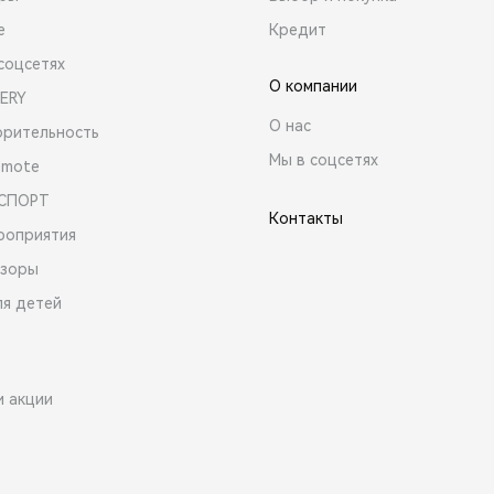
е
Кредит
соцсетях
О компании
ERY
О нас
орительность
Мы в соцсетях
emote
 СПОРТ
Контакты
роприятия
зоры
ля детей
и акции