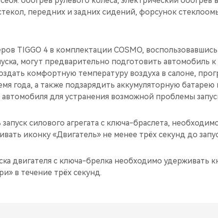
себя: обогрев рулевого колеса, электрический обогрев 
стекол, передних и задних сидений, форсунок стеклоом
ров TIGGO 4 в комплектации COSMO, воспользовавшись
уска, могут предварительно подготовить автомобиль к 
создать комфортную температуру воздуха в салоне, прог
емя года, а также подзарядить аккумуляторную батарею 
 автомобиля для устранения возможной проблемы запуск
запуск силового агрегата с ключа-браслета, необходим
ивать иконку «Двигатель» не менее трёх секунд до запус
ска двигателя с ключа-брелка необходимо удерживать к
и» в течение трёх секунд.