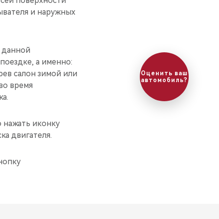
всей поверхности
ывателя и наружных
 данной
поездке, а именно:
рев салон зимой или
во время
а.
о нажать иконку
ка двигателя.
нопку