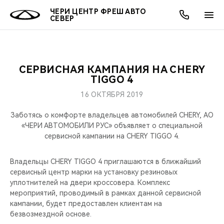
ЧЕРИ ЦЕНТР ФРЕШ АВТО
СЕВЕР
СЕРВИСНАЯ КАМПАНИЯ НА CHERY
ОНЛАЙН СЕРВИСЫ
ПОКУПАТЕЛЯМ
ВЛАДЕЛЬЦАМ
О КОМПАНИИ
МИР CHERY
МОДЕЛИ
АКЦИИ
TIGGO 4
16 ОКТЯБРЯ 2019
ВЫБОР И ПОКУПКА
СЕРВИС
АКСЕССУАРЫ
ВЫГОДЫ И АКЦИИ
ВЫБОР И ПОКУПКА
О НАС
ВСЕ МОДЕЛИ
Заботясь о комфорте владельцев автомобилей CHERY, АО
КРЕДИТ И СТРАХОВАНИЕ
ЗАПЧАСТИ И АКСЕССУАРЫ
О БРЕНДЕ
КРЕДИТ
МЫ В СОЦСЕТЯХ
«ЧЕРИ АВТОМОБИЛИ РУС» объявляет о специальной
КРОССОВЕРЫ
сервисной кампании на CHERY TIGGO 4.
ПОДДЕРЖКА
CHERY В СОЦСЕТЯХ
СЕДАНЫ
Владельцы CHERY TIGGO 4 приглашаются в ближайший
сервисный центр марки на установку резиновых
CHERY CONNECT
ЛЮДИ CHERY
уплотнителей на двери кроссовера. Комплекс
НОВИНКИ
мероприятий, проводимый в рамках данной сервисной
БЛАГОТВОРИТЕЛЬНОСТЬ
кампании, будет предоставлен клиентам на
безвозмездной основе.