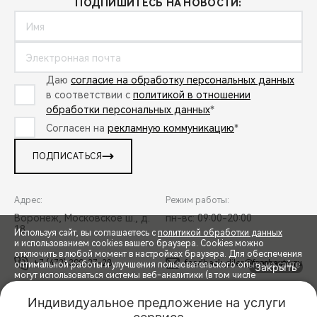
ПОДПИШИТЕСЬ НА НОВОСТИ:
Даю
согласие на обработку персональных данных
в соответствии с
политикой в отношении
обработки персональных данных
*
Согласен на
рекламную коммуникацию
*
ПОДПИСАТЬСЯ
Адрес:
Режим работы:
Воронеж, Московское ш., д.
пн-вс: 09:00-20:00
18
Используя сайт, вы соглашаетесь с
политикой обработки данных
и использованием cookies вашего браузера. Cookies можно
отключить в любой момент в настройках браузера. Для обеспечения
+7 (473) 300-37-28
feedback_diler@freshauto.ru
оптимальной работы и улучшения пользовательского опыта на сайте
Закрыть
могут использоваться системы веб-аналитики (в том числе
СПЕЦПРЕДЛОЖЕНИЯ
Яндекс.Метрика). Продолжая использование сайта, Вы соглашаетесь
с применением указанных технологий и размещением cookie-
Индивидуальное предложение на услуги 
файлов.