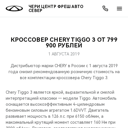
ЧЕРИ ЦЕНТР ФРЕШ АВТО
СЕВЕР
КРОССОВЕР CHERY TIGGO 3 ОТ 799
ОНЛАЙН СЕРВИСЫ
ПОКУПАТЕЛЯМ
ВЛАДЕЛЬЦАМ
О КОМПАНИИ
МИР CHERY
МОДЕЛИ
АКЦИИ
900 РУБЛЕЙ
1 АВГУСТА 2019
ВЫБОР И ПОКУПКА
СЕРВИС
АКСЕССУАРЫ
ВЫГОДЫ И АКЦИИ
ВЫБОР И ПОКУПКА
О НАС
ВСЕ МОДЕЛИ
Дистрибьютор марки CHERY в России c 1 августа 2019
КРЕДИТ И СТРАХОВАНИЕ
ЗАПЧАСТИ И АКСЕССУАРЫ
О БРЕНДЕ
КРЕДИТ
МЫ В СОЦСЕТЯХ
года снизил рекомендованную розничную стоимость на
КРОССОВЕРЫ
все комплектации кроссовера Chery Tiggo 3.
ПОДДЕРЖКА
CHERY В СОЦСЕТЯХ
СЕДАНЫ
Chery Tiggo 3 является яркой, выразительной и смелой
интерпретацией классики — модели Tiggo. Автомобиль
CHERY CONNECT
ЛЮДИ CHERY
оснащается высокоэффективным 4-цилиндровым
НОВИНКИ
бензиновым силовым агрегатом 1.6DVVT. Двигатель
БЛАГОТВОРИТЕЛЬНОСТЬ
развивает мощность в 126 л.с. при 6150 об/мин, а
максимальный крутящий момент составляет 160 Нм при