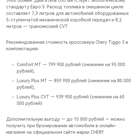
3900 об/мин. Двигатель соответствует экологическому
CHERY REMOTE
стандарту Евро 5. Расход топлива в смешанном цикле
составляет 7,3 литров для автомобилей оборудованных
CHERY И СПОРТ
5-ступенчатой механической коробкой передач и 8,2
литров — трансмиссией CVT.
НАШИ МЕРОПРИЯТИЯ
Рекомендованная стоимость кроссовера Chery Tiggo 3 в
ВИДЕООБЗОРЫ
комплектациях:
CHERY ДЛЯ ДЕТЕЙ
Comfort MT — 799 900 рублей (снижение на 95 000
рублей);
Luxury Plus MT — 859 900 рублей (снижение на 80 000
рублей);
Luxury Plus CVT — 939 900 рублей (снижение на 60
000 рублей).
Дополнительную выгоду — до 10 000 рублей — можно
получить при бронировании автомобиля в онлайн-
магазине на официальном сайте марки CHERY.