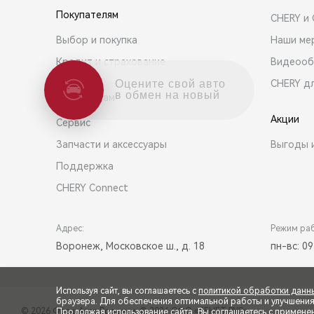
Покупателям
CHERY и
Выбор и покупка
Наши ме
Кредит и страхование
Видеооб
CHERY д
Оцените свой авто
в обмен на новый
Владельцам
Акции
Сервис
Запчасти и аксессуары
Выгоды 
Поддержка
CHERY Connect
Адрес:
Режим ра
Воронеж, Московское ш., д. 18
пн-вс: 09
Используя сайт, вы соглашаетесь с
политикой обработки данн
браузера. Для обеспечения оптимальной работы и улучшения п
© 2026 Фреш Авто Воронеж
© 2026 ООО «ТЕНЕТ РУС»
Продолжая использование сайта, Вы соглашаетесь с примене