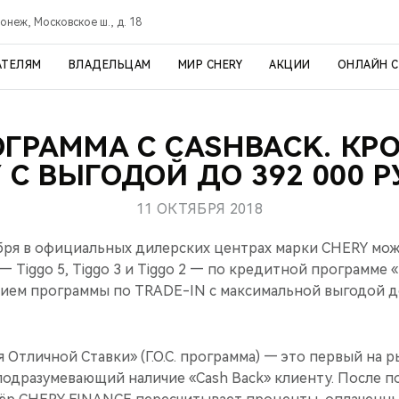
онеж, Московское ш., д. 18
АТЕЛЯМ
ВЛАДЕЛЬЦАМ
МИР CHERY
АКЦИИ
ОНЛАЙН 
РОГРАММА С CASHBACK. К
 С ВЫГОДОЙ ДО 392 000 
11 ОКТЯБРЯ 2018
бря в официальных дилерских центрах марки CHERY мо
— Tiggo 5, Tiggo 3 и Tiggo 2 — по кредитной программе 
стием программы по TRADE-IN с максимальной выгодой до
 Отличной Ставки» (Г.О.С. программа) — это первый на 
подразумевающий наличие «Cash Back» клиенту. После п