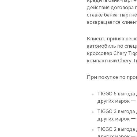
кредита банк-партн
действия договора 
ставке банка-партн
возвращается клиент
Клиент, приняв реш
автомобиль по спе
кроссовер Chery Tig
компактный Chery Ti
При покупке по про
TIGGO 5 выгода 
других марок — 
TIGGO 3 выгода 
других марок — 
TIGGO 2 выгода 
других марок — 