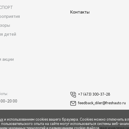
 СПОРТ
Контакты
роприятия
зоры
ля детей
и акции
боты:
+7 (473) 300-37-28
:00-20:00
feedback_diler@freshauto.ru
ых
и использованием cookies вашего браузера. Cookies можно отключить в 
ользовательского опыта на сайте могут использоваться системы веб-аналит
нием указанных технологий и размещением cookie-файлов.
ПРАВОВАЯ ИНФОРМАЦ