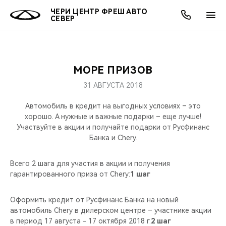
ЧЕРИ ЦЕНТР ФРЕШ АВТО
СЕВЕР
МОРЕ ПРИЗОВ
ОНЛАЙН СЕРВИСЫ
ПОКУПАТЕЛЯМ
ВЛАДЕЛЬЦАМ
О КОМПАНИИ
МИР CHERY
МОДЕЛИ
АКЦИИ
31 АВГУСТА 2018
ВЫБОР И ПОКУПКА
СЕРВИС
АКСЕССУАРЫ
ВЫГОДЫ И АКЦИИ
ВЫБОР И ПОКУПКА
О НАС
ВСЕ МОДЕЛИ
Автомобиль в кредит на выгодных условиях – это
хорошо. А нужные и важные подарки – еще лучше!
КРЕДИТ И СТРАХОВАНИЕ
ЗАПЧАСТИ И АКСЕССУАРЫ
О БРЕНДЕ
КРЕДИТ
МЫ В СОЦСЕТЯХ
Участвуйте в акции и получайте подарки от Русфинанс
КРОССОВЕРЫ
Банка и Chery.
ПОДДЕРЖКА
CHERY В СОЦСЕТЯХ
СЕДАНЫ
Всего 2 шага для участия в акции и получения
гарантированного приза от Chery:
1 шаг
CHERY CONNECT
ЛЮДИ CHERY
НОВИНКИ
Оформить кредит от Русфинанс Банка на новый
БЛАГОТВОРИТЕЛЬНОСТЬ
автомобиль Chery в дилерском центре – участнике акции
в период 17 августа - 17 октября 2018 г.
2 шаг