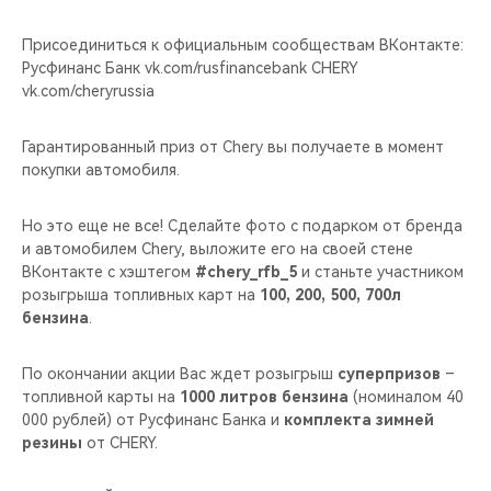
CHERY REMOTE
Присоединиться к официальным сообществам ВКонтакте:
CHERY И СПОРТ
Русфинанс Банк vk.com/rusfinancebank CHERY
vk.com/cheryrussia
НАШИ МЕРОПРИЯТИЯ
Гарантированный приз от Chery вы получаете в момент
покупки автомобиля.
ВИДЕООБЗОРЫ
Но это еще не все! Сделайте фото с подарком от бренда
CHERY ДЛЯ ДЕТЕЙ
и автомобилем Chery, выложите его на своей стене
ВКонтакте с хэштегом
#chery_rfb_5
и станьте участником
розыгрыша топливных карт на
100, 200, 500, 700л
бензина
.
По окончании акции Вас ждет розыгрыш
суперпризов
–
топливной карты на
1000 литров бензина
(номиналом 40
000 рублей) от Русфинанс Банка и
комплекта зимней
резины
от CHERY.