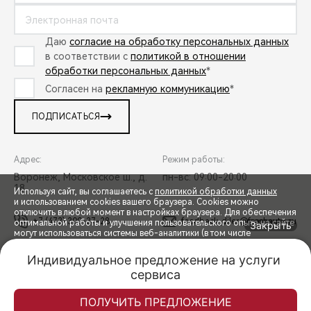
Даю
согласие на обработку персональных данных
в соответствии с
политикой в отношении
обработки персональных данных
*
Согласен на
рекламную коммуникацию
*
ПОДПИСАТЬСЯ
Адрес:
Режим работы:
Воронеж, Московское ш., д.
пн-вс: 09:00-20:00
18
Используя сайт, вы соглашаетесь с
политикой обработки данных
и использованием cookies вашего браузера. Cookies можно
отключить в любой момент в настройках браузера. Для обеспечения
+7 (473) 300-37-28
feedback_diler@freshauto.ru
оптимальной работы и улучшения пользовательского опыта на сайте
Закрыть
могут использоваться системы веб-аналитики (в том числе
СПЕЦПРЕДЛОЖЕНИЯ
Яндекс.Метрика). Продолжая использование сайта, Вы соглашаетесь
с применением указанных технологий и размещением cookie-
Индивидуальное предложение на услуги 
файлов.
сервиса
Trade-in
Акции
Заказать
Меню
© 2026 Фреш Авто Воронеж
© 2026 ООО «ТЕНЕТ РУС»
ЗАПИСЬ НА ТЕСТ-ДРАЙВ
ПРАВОВАЯ ИНФОРМАЦИЯ
КОНТАКТЫ
КЛИЕНТСКАЯ ПОДДЕРЖКА
Спецпредложения
ПРИНЯТЬ
ПОЛУЧИТЬ ПРЕДЛОЖЕНИЕ
Сделано в ПЕРКС
РАСЧЕТ КРЕДИТА