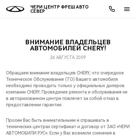
ЧЕРИ ЦЕНТР ФРЕШ АВТО
СЕВЕР
ВНИМАНИЕ ВЛАДЕЛЬЦЕВ
ОНЛАЙН СЕРВИСЫ
ПОКУПАТЕЛЯМ
ВЛАДЕЛЬЦАМ
О КОМПАНИИ
МИР CHERY
МОДЕЛИ
АКЦИИ
АВТОМОБИЛЕЙ CHERY!
26 АВГУСТА 2009
ВЫБОР И ПОКУПКА
СЕРВИС
АКСЕССУАРЫ
ВЫГОДЫ И АКЦИИ
ВЫБОР И ПОКУПКА
О НАС
ВСЕ МОДЕЛИ
Обращаем внимание владельцев CHERY, что очередное
КРЕДИТ И СТРАХОВАНИЕ
ЗАПЧАСТИ И АКСЕССУАРЫ
О БРЕНДЕ
КРЕДИТ
МЫ В СОЦСЕТЯХ
Техническое Обслуживание (ТО) Вашего автомобиля
КРОССОВЕРЫ
необходимо проводить только у официальных дилеров
ПОДДЕРЖКА
CHERY В СОЦСЕТЯХ
компании CHERY. Проведение ремонта и обслуживания не
СЕДАНЫ
в авторизованном центре повлечет за собой отказ в
предоставлении гарантии.
CHERY CONNECT
ЛЮДИ CHERY
НОВИНКИ
Просим Вас быть внимательными и спрашивать в
БЛАГОТВОРИТЕЛЬНОСТЬ
технических центрах сертификат и договор от ЗАО «ЧЕРИ
АВТОМОБИЛИ РУС». Если у Вас возникли сомнения в