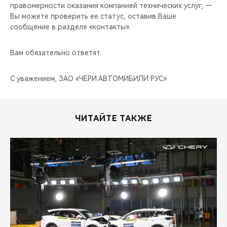
CHERY REMOTE
правомерности оказания компанией технических услуг, —
Вы можете проверить ее статус, оставив Ваше
сообщение в разделе «контакты».
CHERY И СПОРТ
Вам обязательно ответят.
НАШИ МЕРОПРИЯТИЯ
С уважением, ЗАО «ЧЕРИ АВТОМИБИЛИ РУС»
ВИДЕООБЗОРЫ
CHERY ДЛЯ ДЕТЕЙ
ЧИТАЙТЕ ТАКЖЕ