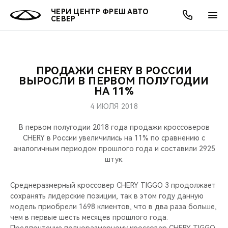
ЧЕРИ ЦЕНТР ФРЕШ АВТО
СЕВЕР
ПРОДАЖИ CHERY В РОССИИ
ОНЛАЙН СЕРВИСЫ
ПОКУПАТЕЛЯМ
ВЛАДЕЛЬЦАМ
О КОМПАНИИ
МИР CHERY
МОДЕЛИ
АКЦИИ
ВЫРОСЛИ В ПЕРВОМ ПОЛУГОДИИ
НА 11%
ВЫБОР И ПОКУПКА
СЕРВИС
АКСЕССУАРЫ
ВЫГОДЫ И АКЦИИ
ВЫБОР И ПОКУПКА
О НАС
ВСЕ МОДЕЛИ
4 ИЮЛЯ 2018
КРЕДИТ И СТРАХОВАНИЕ
ЗАПЧАСТИ И АКСЕССУАРЫ
О БРЕНДЕ
КРЕДИТ
МЫ В СОЦСЕТЯХ
В первом полугодии 2018 года продажи кроссоверов
КРОССОВЕРЫ
CHERY в России увеличились на 11% по сравнению с
аналогичным периодом прошлого года и составили 2925
ПОДДЕРЖКА
CHERY В СОЦСЕТЯХ
штук.
СЕДАНЫ
CHERY CONNECT
ЛЮДИ CHERY
Среднеразмерный кроссовер CHERY TIGGO 3 продолжает
НОВИНКИ
сохранять лидерские позиции, так в этом году данную
БЛАГОТВОРИТЕЛЬНОСТЬ
модель приобрели 1698 клиентов, что в два раза больше,
чем в первые шесть месяцев прошлого года.