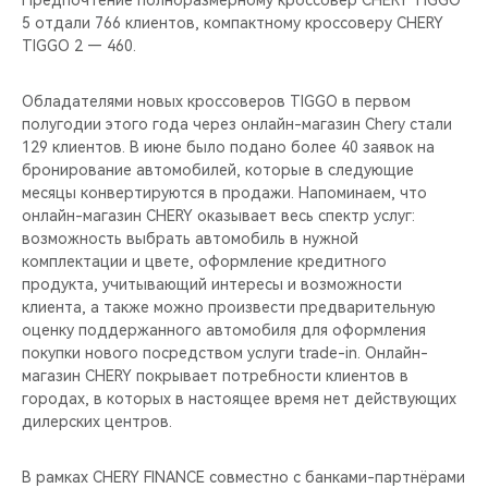
Предпочтение полноразмерному кроссовер CHERY TIGGO
CHERY REMOTE
5 отдали 766 клиентов, компактному кроссоверу CHERY
TIGGO 2 — 460.
CHERY И СПОРТ
Обладателями новых кроссоверов TIGGO в первом
НАШИ МЕРОПРИЯТИЯ
полугодии этого года через онлайн-магазин Chery стали
129 клиентов. В июне было подано более 40 заявок на
ВИДЕООБЗОРЫ
бронирование автомобилей, которые в следующие
месяцы конвертируются в продажи. Напоминаем, что
онлайн-магазин CHERY оказывает весь спектр услуг:
CHERY ДЛЯ ДЕТЕЙ
возможность выбрать автомобиль в нужной
комплектации и цвете, оформление кредитного
продукта, учитывающий интересы и возможности
клиента, а также можно произвести предварительную
оценку поддержанного автомобиля для оформления
покупки нового посредством услуги trade-in. Онлайн-
магазин CHERY покрывает потребности клиентов в
городах, в которых в настоящее время нет действующих
дилерских центров.
В рамках CHERY FINANCE совместно с банками-партнёрами