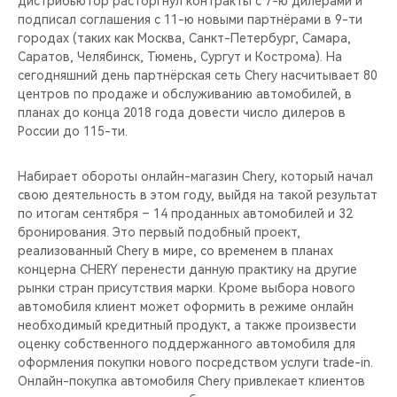
дистрибьютор расторгнул контракты с 7-ю дилерами и
CHERY REMOTE
подписал соглашения с 11-ю новыми партнёрами в 9-ти
городах (таких как Москва, Санкт-Петербург, Самара,
CHERY И СПОРТ
Саратов, Челябинск, Тюмень, Сургут и Кострома). На
сегодняшний день партнёрская сеть Chery насчитывает 80
НАШИ МЕРОПРИЯТИЯ
центров по продаже и обслуживанию автомобилей, в
планах до конца 2018 года довести число дилеров в
России до 115-ти.
ВИДЕООБЗОРЫ
Набирает обороты онлайн-магазин Chery, который начал
CHERY ДЛЯ ДЕТЕЙ
свою деятельность в этом году, выйдя на такой результат
по итогам сентября – 14 проданных автомобилей и 32
бронирования. Это первый подобный проект,
реализованный Chery в мире, со временем в планах
концерна CHERY перенести данную практику на другие
рынки стран присутствия марки. Кроме выбора нового
автомобиля клиент может оформить в режиме онлайн
необходимый кредитный продукт, а также произвести
оценку собственного поддержанного автомобиля для
оформления покупки нового посредством услуги trade-in.
Онлайн-покупка автомобиля Chery привлекает клиентов