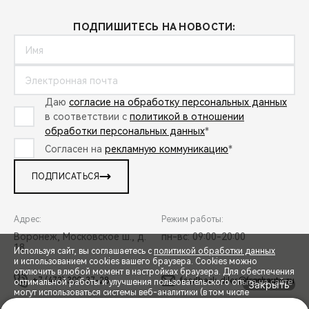
ПОДПИШИТЕСЬ НА НОВОСТИ:
Даю
согласие на обработку персональных данных
в соответствии с
политикой в отношении
обработки персональных данных
*
Согласен на
рекламную коммуникацию
*
ПОДПИСАТЬСЯ
Адрес:
Режим работы:
Воронеж, Московское ш., д.
пн-вс: 09:00-20:00
18
Используя сайт, вы соглашаетесь с
политикой обработки данных
и использованием cookies вашего браузера. Cookies можно
отключить в любой момент в настройках браузера. Для обеспечения
+7 (473) 300-37-28
feedback_diler@freshauto.ru
оптимальной работы и улучшения пользовательского опыта на сайте
Закрыть
могут использоваться системы веб-аналитики (в том числе
СПЕЦПРЕДЛОЖЕНИЯ
Яндекс.Метрика). Продолжая использование сайта, Вы соглашаетесь