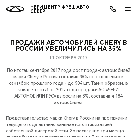
ЧЕРИ ЦЕНТР ФРЕШ АВТО
СЕВЕР
ПРОДАЖИ АВТОМОБИЛЕЙ CHERY В
ОНЛАЙН СЕРВИСЫ
ПОКУПАТЕЛЯМ
ВЛАДЕЛЬЦАМ
О КОМПАНИИ
МИР CHERY
МОДЕЛИ
АКЦИИ
РОССИИ УВЕЛИЧИЛИСЬ НА 35%
11 ОКТЯБРЯ 2017
ВЫБОР И ПОКУПКА
СЕРВИС
АКСЕССУАРЫ
ВЫГОДЫ И АКЦИИ
ВЫБОР И ПОКУПКА
О НАС
ВСЕ МОДЕЛИ
По итогам сентября 2017 года рост продаж автомобилей
КРЕДИТ И СТРАХОВАНИЕ
ЗАПЧАСТИ И АКСЕССУАРЫ
О БРЕНДЕ
КРЕДИТ
МЫ В СОЦСЕТЯХ
марки Chery в России составил 35% по отношению к
КРОССОВЕРЫ
сентябрю прошлого года - до 504 шт. Таким образом, в
январе-сентябре 2017 года продажи АО «ЧЕРИ
ПОДДЕРЖКА
CHERY В СОЦСЕТЯХ
АВТОМОБИЛИ РУС» выросли на 8%, составив 4 184
СЕДАНЫ
автомобилей.
CHERY CONNECT
ЛЮДИ CHERY
НОВИНКИ
Представительство марки Chery в России на протяжении
БЛАГОТВОРИТЕЛЬНОСТЬ
текущего года активно занимается оптимизацией
собственной дилерской сети. За последние три месяца