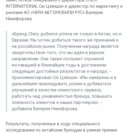
заместитель генерального директора CHERY
CHERY REMOTE
INTERNATIONAL Сю Цзяншэн и директор по маркетингу и
рекламе АО «ЧЕРИ АВТОМОБИЛИ РУС» Валерия
CHERY И СПОРТ
Никифорова.
НАШИ МЕРОПРИЯТИЯ
«Бренд Chery добился успеха не только в Китае, но и
Евразии. Мы хотим добиться такого же признания и
ВИДЕООБЗОРЫ
на российском рынке. Полученная награда является
свидетельством того, что мы идём в верном
направлении. Она также послужит огромной
CHERY ДЛЯ ДЕТЕЙ
мотивацией в ближайшие годы в достижении
следующих достойных результатов и наград», -
прокомментировал Сю Цзяншэн. «Мы намерены и в
дальнейшем прикладывать усилия и добиваться
улучшений в качестве клиентского сервиса,
работать над узнаваемостью бренда, повышать
лояльность клиентов и наших партнёров», -
добавила Валерия Никифорова.
Результаты, полученные в ходе специального
исследования по китайским брендам в рамках премии