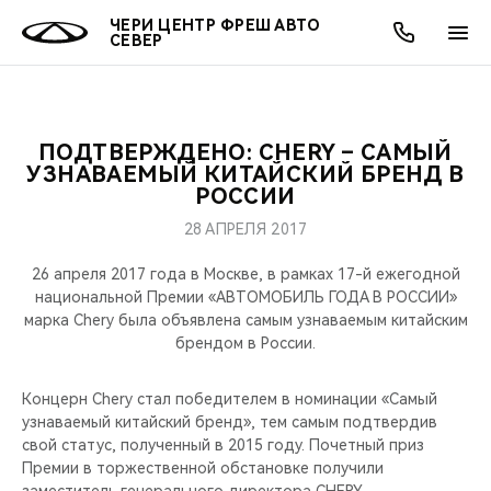
ЧЕРИ ЦЕНТР ФРЕШ АВТО
СЕВЕР
ПОДТВЕРЖДЕНО: CHERY – САМЫЙ
ОНЛАЙН СЕРВИСЫ
ПОКУПАТЕЛЯМ
ВЛАДЕЛЬЦАМ
О КОМПАНИИ
МИР CHERY
МОДЕЛИ
АКЦИИ
УЗНАВАЕМЫЙ КИТАЙСКИЙ БРЕНД В
РОССИИ
ВЫБОР И ПОКУПКА
СЕРВИС
АКСЕССУАРЫ
ВЫГОДЫ И АКЦИИ
ВЫБОР И ПОКУПКА
О НАС
ВСЕ МОДЕЛИ
28 АПРЕЛЯ 2017
КРЕДИТ И СТРАХОВАНИЕ
ЗАПЧАСТИ И АКСЕССУАРЫ
О БРЕНДЕ
КРЕДИТ
МЫ В СОЦСЕТЯХ
26 апреля 2017 года в Москве, в рамках 17-й ежегодной
КРОССОВЕРЫ
национальной Премии «АВТОМОБИЛЬ ГОДА В РОССИИ»
марка Chery была объявлена самым узнаваемым китайским
ПОДДЕРЖКА
CHERY В СОЦСЕТЯХ
брендом в России.
СЕДАНЫ
CHERY CONNECT
ЛЮДИ CHERY
Концерн Chery стал победителем в номинации «Самый
НОВИНКИ
узнаваемый китайский бренд», тем самым подтвердив
БЛАГОТВОРИТЕЛЬНОСТЬ
свой статус, полученный в 2015 году. Почетный приз
Премии в торжественной обстановке получили