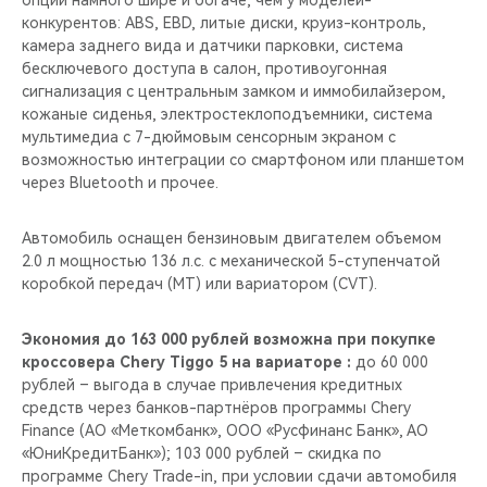
опций намного шире и богаче, чем у моделей-
CHERY REMOTE
конкурентов: ABS, EBD, литые диски, круиз-контроль,
камера заднего вида и датчики парковки, система
CHERY И СПОРТ
бесключевого доступа в салон, противоугонная
сигнализация с центральным замком и иммобилайзером,
НАШИ МЕРОПРИЯТИЯ
кожаные сиденья, электростеклоподъемники, система
мультимедиа с 7-дюймовым сенсорным экраном c
возможностью интеграции со смартфоном или планшетом
ВИДЕООБЗОРЫ
через Bluetooth и прочее.
CHERY ДЛЯ ДЕТЕЙ
Автомобиль оснащен бензиновым двигателем объемом
2.0 л мощностью 136 л.с. с механической 5-ступенчатой
коробкой передач (MT) или вариатором (CVT).
Экономия до 163 000 рублей возможна при покупке
кроссовера Chery Tiggo 5 на вариаторе :
до 60 000
рублей – выгода в случае привлечения кредитных
средств через банков-партнёров программы Chery
Finance (АО «Меткомбанк», ООО «Русфинанс Банк», АО
«ЮниКредитБанк»); 103 000 рублей – скидка по
программе Chery Trade-in, при условии сдачи автомобиля