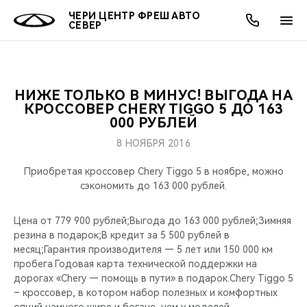
ЧЕРИ ЦЕНТР ФРЕШ АВТО
СЕВЕР
НИЖЕ ТОЛЬКО В МИНУС! ВЫГОДА НА
ОНЛАЙН СЕРВИСЫ
ПОКУПАТЕЛЯМ
ВЛАДЕЛЬЦАМ
О КОМПАНИИ
МИР CHERY
МОДЕЛИ
АКЦИИ
КРОССОВЕР CHERY TIGGO 5 ДО 163
000 РУБЛЕЙ
ВЫБОР И ПОКУПКА
СЕРВИС
АКСЕССУАРЫ
ВЫГОДЫ И АКЦИИ
ВЫБОР И ПОКУПКА
О НАС
ВСЕ МОДЕЛИ
8 НОЯБРЯ 2016
КРЕДИТ И СТРАХОВАНИЕ
ЗАПЧАСТИ И АКСЕССУАРЫ
О БРЕНДЕ
КРЕДИТ
МЫ В СОЦСЕТЯХ
Приобретая кроссовер Chery Tiggo 5 в ноябре, можно
КРОССОВЕРЫ
сэкономить до 163 000 рублей.
ПОДДЕРЖКА
CHERY В СОЦСЕТЯХ
Цена от 779 900 рублей;Выгода до 163 000 рублей;Зимняя
СЕДАНЫ
резина в подарок;В кредит за 5 500 рублей в
CHERY CONNECT
ЛЮДИ CHERY
месяц;Гарантия производителя — 5 лет или 150 000 км
НОВИНКИ
пробега.Годовая карта технической поддержки на
БЛАГОТВОРИТЕЛЬНОСТЬ
дорогах «Chery — помощь в пути» в подарок.Chery Tiggo 5
– кроссовер, в котором набор полезных и комфортных