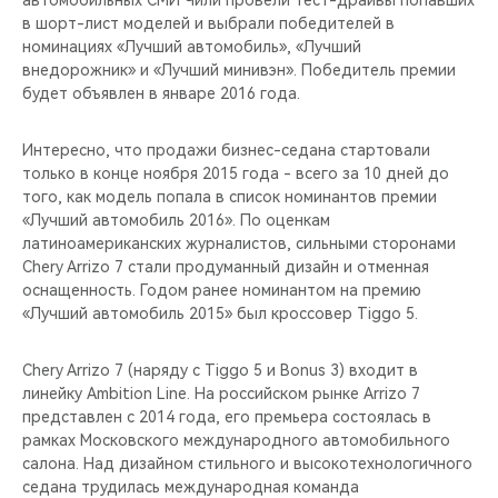
автомобильных СМИ Чили провели тест-драйвы попавших
CHERY REMOTE
в шорт-лист моделей и выбрали победителей в
номинациях «Лучший автомобиль», «Лучший
CHERY И СПОРТ
внедорожник» и «Лучший минивэн». Победитель премии
будет объявлен в январе 2016 года.
НАШИ МЕРОПРИЯТИЯ
Интересно, что продажи бизнес-седана стартовали
ВИДЕООБЗОРЫ
только в конце ноября 2015 года - всего за 10 дней до
того, как модель попала в список номинантов премии
«Лучший автомобиль 2016». По оценкам
CHERY ДЛЯ ДЕТЕЙ
латиноамериканских журналистов, сильными сторонами
Chery Arrizo 7 стали продуманный дизайн и отменная
оснащенность. Годом ранее номинантом на премию
«Лучший автомобиль 2015» был кроссовер Tiggo 5.
Chery Arrizo 7 (наряду с Tiggo 5 и Bonus 3) входит в
линейку Ambition Line. На российском рынке Arrizo 7
представлен с 2014 года, его премьера состоялась в
рамках Московского международного автомобильного
салона. Над дизайном стильного и высокотехнологичного
седана трудилась международная команда