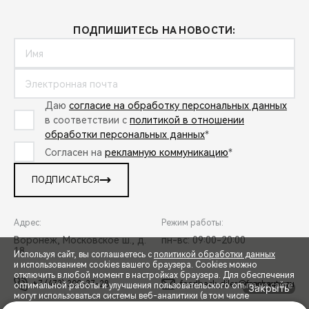
ПОДПИШИТЕСЬ НА НОВОСТИ:
Даю
согласие на обработку персональных данных
в соответствии с
политикой в отношении
обработки персональных данных
*
Согласен на
рекламную коммуникацию
*
ПОДПИСАТЬСЯ
Адрес:
Режим работы:
Воронеж, Московское ш., д.
пн-вс: 09:00-20:00
18
Используя сайт, вы соглашаетесь с
политикой обработки данных
и использованием cookies вашего браузера. Cookies можно
отключить в любой момент в настройках браузера. Для обеспечения
+7 (473) 300-37-28
feedback_diler@freshauto.ru
оптимальной работы и улучшения пользовательского опыта на сайте
Закрыть
могут использоваться системы веб-аналитики (в том числе
СПЕЦПРЕДЛОЖЕНИЯ
Яндекс.Метрика). Продолжая использование сайта, Вы соглашаетесь