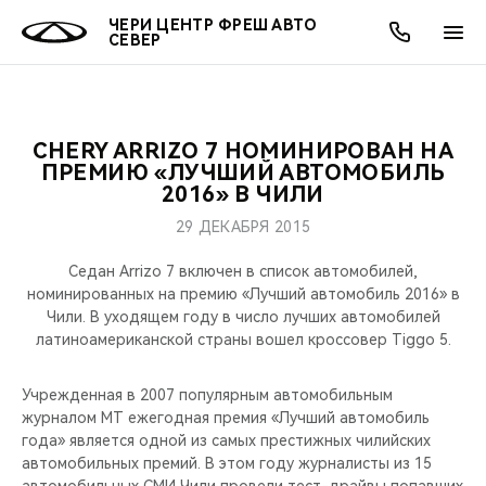
ЧЕРИ ЦЕНТР ФРЕШ АВТО
СЕВЕР
CHERY ARRIZO 7 НОМИНИРОВАН НА
ОНЛАЙН СЕРВИСЫ
ПОКУПАТЕЛЯМ
ВЛАДЕЛЬЦАМ
О КОМПАНИИ
МИР CHERY
МОДЕЛИ
АКЦИИ
ПРЕМИЮ «ЛУЧШИЙ АВТОМОБИЛЬ
2016» В ЧИЛИ
ВЫБОР И ПОКУПКА
СЕРВИС
АКСЕССУАРЫ
ВЫГОДЫ И АКЦИИ
ВЫБОР И ПОКУПКА
О НАС
ВСЕ МОДЕЛИ
29 ДЕКАБРЯ 2015
КРЕДИТ И СТРАХОВАНИЕ
ЗАПЧАСТИ И АКСЕССУАРЫ
О БРЕНДЕ
КРЕДИТ
МЫ В СОЦСЕТЯХ
Седан Arrizo 7 включен в список автомобилей,
КРОССОВЕРЫ
номинированных на премию «Лучший автомобиль 2016» в
Чили. В уходящем году в число лучших автомобилей
ПОДДЕРЖКА
CHERY В СОЦСЕТЯХ
латиноамериканской страны вошел кроссовер Tiggo 5.
СЕДАНЫ
CHERY CONNECT
ЛЮДИ CHERY
Учрежденная в 2007 популярным автомобильным
НОВИНКИ
журналом MT ежегодная премия «Лучший автомобиль
БЛАГОТВОРИТЕЛЬНОСТЬ
года» является одной из самых престижных чилийских
автомобильных премий. В этом году журналисты из 15