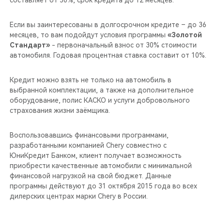
составляет от 50%, срок кредита до 12 месяцев.
CHERY REMOTE
Если вы заинтересованы в долгосрочном кредите – до 36
CHERY И СПОРТ
месяцев, то вам подойдут условия программы
«Золотой
Стандарт»
- первоначальный взнос от 30% стоимости
НАШИ МЕРОПРИЯТИЯ
автомобиля. Годовая процентная ставка составит от 10%.
ВИДЕООБЗОРЫ
Кредит можно взять не только на автомобиль в
выбранной комплектации, а также на дополнительное
CHERY ДЛЯ ДЕТЕЙ
оборудование, полис КАСКО и услуги добровольного
страхования жизни заёмщика.
Воспользовавшись финансовыми программами,
разработанными компанией Chery совместно с
ЮниКредит Банком, клиент получает возможность
приобрести качественные автомобили с минимальной
финансовой нагрузкой на свой бюджет. Данные
программы действуют до 31 октября 2015 года во всех
дилерских центрах марки Chery в России.