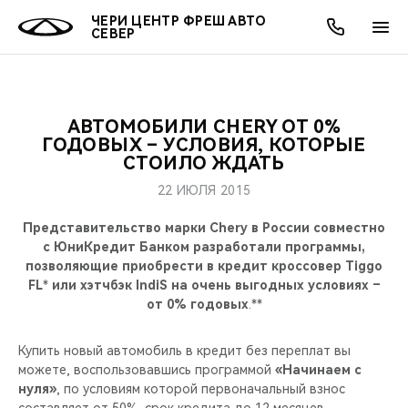
ЧЕРИ ЦЕНТР ФРЕШ АВТО
СЕВЕР
АВТОМОБИЛИ CHERY ОТ 0%
ОНЛАЙН СЕРВИСЫ
ПОКУПАТЕЛЯМ
ВЛАДЕЛЬЦАМ
О КОМПАНИИ
МИР CHERY
МОДЕЛИ
АКЦИИ
ГОДОВЫХ – УСЛОВИЯ, КОТОРЫЕ
СТОИЛО ЖДАТЬ
ВЫБОР И ПОКУПКА
СЕРВИС
АКСЕССУАРЫ
ВЫГОДЫ И АКЦИИ
ВЫБОР И ПОКУПКА
О НАС
ВСЕ МОДЕЛИ
22 ИЮЛЯ 2015
КРЕДИТ И СТРАХОВАНИЕ
ЗАПЧАСТИ И АКСЕССУАРЫ
О БРЕНДЕ
КРЕДИТ
МЫ В СОЦСЕТЯХ
Представительство марки Chery в России совместно
КРОССОВЕРЫ
с ЮниКредит Банком разработали программы,
позволяющие приобрести в кредит кроссовер Tiggo
ПОДДЕРЖКА
CHERY В СОЦСЕТЯХ
FL
*
или хэтчбэк IndiS на очень выгодных условиях –
СЕДАНЫ
от 0% годовых
.**
CHERY CONNECT
ЛЮДИ CHERY
НОВИНКИ
Купить новый автомобиль в кредит без переплат вы
БЛАГОТВОРИТЕЛЬНОСТЬ
можете, воспользовавшись программой
«Начинаем с
нуля»
, по условиям которой первоначальный взнос