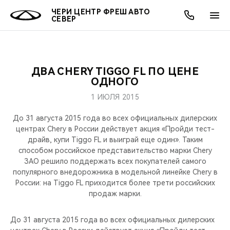
ЧЕРИ ЦЕНТР ФРЕШ АВТО
СЕВЕР
ДВА CHERY TIGGO FL ПО ЦЕНЕ
ОНЛАЙН СЕРВИСЫ
ПОКУПАТЕЛЯМ
ВЛАДЕЛЬЦАМ
О КОМПАНИИ
МИР CHERY
МОДЕЛИ
АКЦИИ
ОДНОГО
1 ИЮЛЯ 2015
ВЫБОР И ПОКУПКА
СЕРВИС
АКСЕССУАРЫ
ВЫГОДЫ И АКЦИИ
ВЫБОР И ПОКУПКА
О НАС
ВСЕ МОДЕЛИ
До 31 августа 2015 года во всех официальных дилерских
КРЕДИТ И СТРАХОВАНИЕ
ЗАПЧАСТИ И АКСЕССУАРЫ
О БРЕНДЕ
КРЕДИТ
МЫ В СОЦСЕТЯХ
центрах Chery в России действует акция «Пройди тест-
КРОССОВЕРЫ
драйв, купи Tiggo FL и выиграй еще один». Таким
способом российское представительство марки Chery
ПОДДЕРЖКА
CHERY В СОЦСЕТЯХ
ЗАО решило поддержать всех покупателей самого
СЕДАНЫ
популярного внедорожника в модельной линейке Chery в
CHERY CONNECT
ЛЮДИ CHERY
России: на Tiggo FL приходится более трети российских
продаж марки.
НОВИНКИ
БЛАГОТВОРИТЕЛЬНОСТЬ
До 31 августа 2015 года во всех официальных дилерских