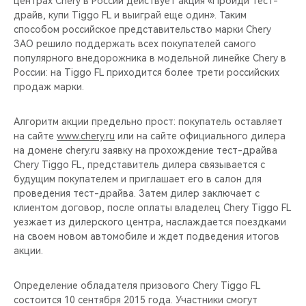
центрах Chery в России действует акция «Пройди тест-
CHERY REMOTE
драйв, купи Tiggo FL и выиграй еще один». Таким
способом российское представительство марки Chery
CHERY И СПОРТ
ЗАО решило поддержать всех покупателей самого
популярного внедорожника в модельной линейке Chery в
НАШИ МЕРОПРИЯТИЯ
России: на Tiggo FL приходится более трети российских
продаж марки.
ВИДЕООБЗОРЫ
Алгоритм акции предельно прост: покупатель оставляет
на сайте
www.chery.ru
или на сайте официального дилера
CHERY ДЛЯ ДЕТЕЙ
на домене chery.ru заявку на прохождение тест-драйва
Chery Tiggo FL, представитель дилера связывается с
будущим покупателем и приглашает его в салон для
проведения тест-драйва. Затем дилер заключает с
клиентом договор, после оплаты владелец Chery Tiggo FL
уезжает из дилерского центра, наслаждается поездками
на своем новом автомобиле и ждет подведения итогов
акции.
Определение обладателя призового Chery Tiggo FL
состоится 10 сентября 2015 года. Участники смогут