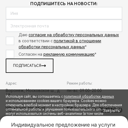
ПОДПИШИТЕСЬ НА НОВОСТИ:
Даю
согласие на обработку персональных данных
в соответствии с
политикой в отношении
обработки персональных данных
*
Согласен на
рекламную коммуникацию
*
ПОДПИСАТЬСЯ
Адрес:
Режим работы:
Воронеж, Московское ш., д.
пн-вс: 09:00-20:00
18
Используя сайт, вы соглашаетесь с
политикой обработки данных
и использованием cookies вашего браузера. Cookies можно
отключить в любой момент в настройках браузера. Для обеспечения
+7 (473) 300-37-28
feedback_diler@freshauto.ru
оптимальной работы и улучшения пользовательского опыта на сайте
Закрыть
могут использоваться системы веб-аналитики (в том числе
СПЕЦПРЕДЛОЖЕНИЯ
Яндекс.Метрика). Продолжая использование сайта, Вы соглашаетесь
с применением указанных технологий и размещением cookie-
Индивидуальное предложение на услуги 
файлов.