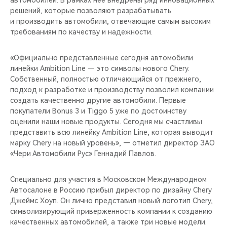
автомобилей. В рамках нее внедрены ряд инновационных
CHERY REMOTE
решений, которые позволяют разрабатывать
и производить автомобили, отвечающие самым высоким
CHERY И СПОРТ
требованиям по качеству и надежности.
НАШИ МЕРОПРИЯТИЯ
«Официально представленные сегодня автомобили
линейки Ambition Line — это символы нового Chery.
ВИДЕООБЗОРЫ
Собственный, полностью отличающийся от прежнего,
подход к разработке и производству позволил компании
создать качественно другие автомобили. Первые
CHERY ДЛЯ ДЕТЕЙ
покупатели Bonus 3 и Tiggo 5 уже по достоинству
оценили наши новые продукты. Сегодня мы счастливы
представить всю линейку Ambition Line, которая выводит
марку Chery на новый уровень», — отметил директор ЗАО
«Чери Автомобили Рус» Геннадий Павлов.
Специально для участия в Московском Международном
Автосалоне в Россию прибыл директор по дизайну Chery
Джеймс Хоуп. Он лично представил новый логотип Chery,
символизирующий приверженность компании к созданию
качественных автомобилей, а также три новые модели.