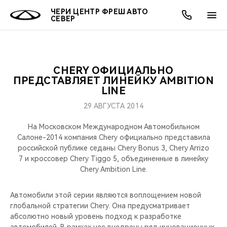
ЧЕРИ ЦЕНТР ФРЕШ АВТО
СЕВЕР
CHERY ОФИЦИАЛЬНО
ОНЛАЙН СЕРВИСЫ
ПОКУПАТЕЛЯМ
ВЛАДЕЛЬЦАМ
О КОМПАНИИ
МИР CHERY
МОДЕЛИ
АКЦИИ
ПРЕДСТАВЛЯЕТ ЛИНЕЙКУ AMBITION
LINE
ВЫБОР И ПОКУПКА
СЕРВИС
АКСЕССУАРЫ
ВЫГОДЫ И АКЦИИ
ВЫБОР И ПОКУПКА
О НАС
ВСЕ МОДЕЛИ
29 АВГУСТА 2014
КРЕДИТ И СТРАХОВАНИЕ
ЗАПЧАСТИ И АКСЕССУАРЫ
О БРЕНДЕ
КРЕДИТ
МЫ В СОЦСЕТЯХ
На Московском Международном Автомобильном
КРОССОВЕРЫ
Салоне-2014 компания Chery официально представила
российской публике седаны Chery Bonus 3, Chery Arrizo
ПОДДЕРЖКА
CHERY В СОЦСЕТЯХ
7 и кроссовер Chery Tiggo 5, объединенные в линейку
СЕДАНЫ
Chery Ambition Line.
CHERY CONNECT
ЛЮДИ CHERY
НОВИНКИ
Автомобили этой серии являются воплощением новой
БЛАГОТВОРИТЕЛЬНОСТЬ
глобальной стратегии Chery. Она предусматривает
абсолютно новый уровень подход к разработке