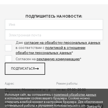
ПОДПИШИТЕСЬ НА НОВОСТИ:
Даю
согласие на обработку персональных данных
в соответствии с
политикой в отношении
обработки персональных данных
*
Согласен на
рекламную коммуникацию
*
ПОДПИСАТЬСЯ
Адрес:
Режим работы:
Воронеж, Московское ш., д.
пн-вс: 09:00-20:00
18
Используя сайт, вы соглашаетесь с
политикой обработки данных
и использованием cookies вашего браузера. Cookies можно
отключить в любой момент в настройках браузера. Для обеспечения
+7 (473) 300-37-28
feedback_diler@freshauto.ru
оптимальной работы и улучшения пользовательского опыта на сайте
Закрыть