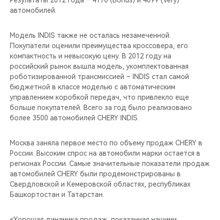
Результаты 2012 года – 4170 (Bonus) и 4099 (Very)
CHERY REMOTE
автомобилей.
CHERY И СПОРТ
Модель INDIS также не осталась незамеченной.
Покупатели оценили преимущества кроссовера, его
НАШИ МЕРОПРИЯТИЯ
компактность и невысокую цену. В 2012 году на
российский рынок вышла модель, укомплектованная
ВИДЕООБЗОРЫ
роботизированной трансмиссией – INDIS стал самой
бюджетной в классе моделью с автоматическим
управлением коробкой передач, что привлекло еще
CHERY ДЛЯ ДЕТЕЙ
больше покупателей. Всего за год было реализовано
более 3500 автомобилей CHERY INDIS.
Москва заняла первое место по объему продаж CHERY в
России. Высоким спрос на автомобили марки остается в
регионах России. Самые значительные показатели продаж
автомобилей CHERY были продемонстрированы в
Свердловской и Кемеровской областях, республиках
Башкортостан и Татарстан.
«Хорошая динамика продаж, показанная нашими