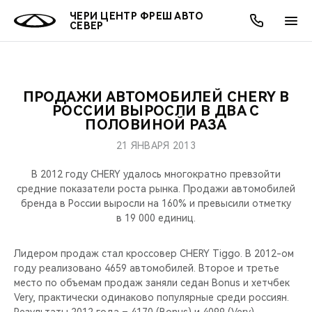
ЧЕРИ ЦЕНТР ФРЕШ АВТО
СЕВЕР
ПРОДАЖИ АВТОМОБИЛЕЙ CHERY В
ОНЛАЙН СЕРВИСЫ
ПОКУПАТЕЛЯМ
ВЛАДЕЛЬЦАМ
О КОМПАНИИ
МИР CHERY
МОДЕЛИ
АКЦИИ
РОССИИ ВЫРОСЛИ В ДВА С
ПОЛОВИНОЙ РАЗА
ВЫБОР И ПОКУПКА
СЕРВИС
АКСЕССУАРЫ
ВЫГОДЫ И АКЦИИ
ВЫБОР И ПОКУПКА
О НАС
ВСЕ МОДЕЛИ
21 ЯНВАРЯ 2013
КРЕДИТ И СТРАХОВАНИЕ
ЗАПЧАСТИ И АКСЕССУАРЫ
О БРЕНДЕ
КРЕДИТ
МЫ В СОЦСЕТЯХ
В 2012 году CHERY удалось многократно превзойти
КРОССОВЕРЫ
средние показатели роста рынка. Продажи автомобилей
бренда в России выросли на 160% и превысили отметку
ПОДДЕРЖКА
CHERY В СОЦСЕТЯХ
в 19 000 единиц.
СЕДАНЫ
CHERY CONNECT
ЛЮДИ CHERY
Лидером продаж стал кроссовер CHERY Tiggo. В 2012-ом
НОВИНКИ
году реализовано 4659 автомобилей. Второе и третье
БЛАГОТВОРИТЕЛЬНОСТЬ
место по объемам продаж заняли седан Bonus и хетчбек
Very, практически одинаково популярные среди россиян.